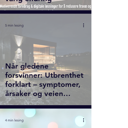
5 min lesing
Når gledene
forsvinner: Utbrenthet
forklart – symptomer,
årsaker og veien
tilbake
4 min lesing