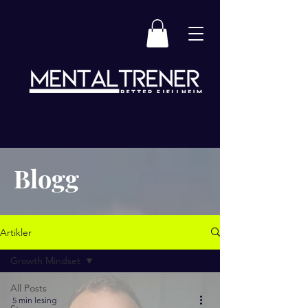
Blogg
Artikler
Growth Mindset
All Posts
5 min lesing