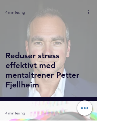
4 min lesing
Reduser stress
effektivt med
mentaltrener Petter
Fjellheim
4 min lesing