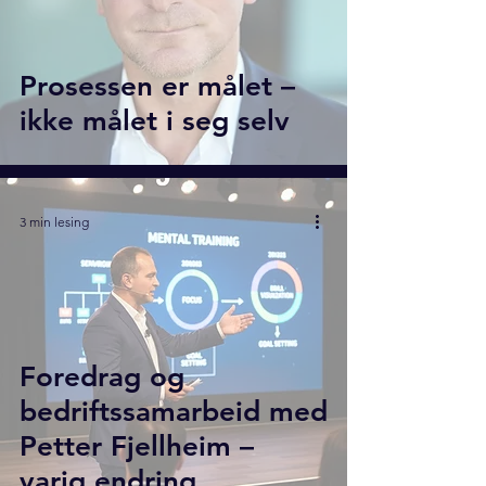
Prosessen er målet –
ikke målet i seg selv
3 min lesing
Foredrag og
bedriftssamarbeid med
Petter Fjellheim –
varig endring