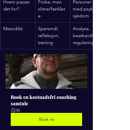
Hvem passer 
Friske, men 
Personer 
det for?
slitne/fastlåst
med psykisk 
e
sykdom
Metodikk
Spørsmål, 
Analyse, 
refleksjon, 
bearbeiding, 
trening
regulering
Book en kostnadsfri coaching 
samtale
45
Book nå