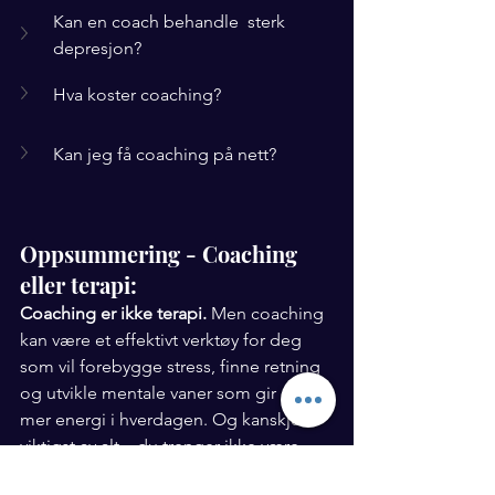
Kan en coach behandle  sterk 
depresjon?
Hva koster coaching?
Kan jeg få coaching på nett?
Oppsummering - Coaching 
eller terapi:
Coaching er ikke terapi.
 Men coaching 
kan være et effektivt verktøy for deg 
som vil forebygge stress, finne retning 
og utvikle mentale vaner som gir deg 
mer energi i hverdagen. Og kanskje 
viktigst av alt – du trenger ikke være 
"syk nok" for å ta grep.