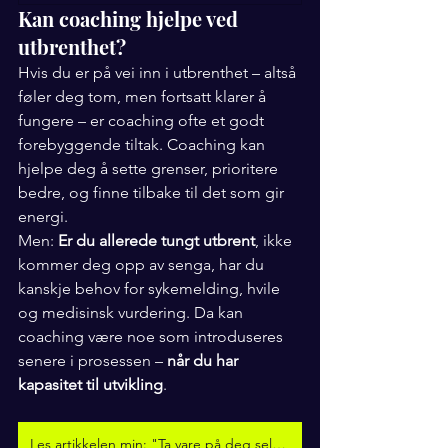
Kan coaching hjelpe ved 
utbrenthet?
Hvis du er på vei inn i utbrenthet – altså 
føler deg tom, men fortsatt klarer å 
fungere – er coaching ofte et godt 
forebyggende tiltak. Coaching kan 
hjelpe deg å sette grenser, prioritere 
bedre, og finne tilbake til det som gir 
energi.
Men: 
Er du allerede tungt utbrent
, ikke 
kommer deg opp av senga, har du 
kanskje behov for sykemelding, hvile 
og medisinsk vurdering. Da kan 
coaching være noe som introduseres 
senere i prosessen – 
når du har 
kapasitet til utvikling
.
Les artikkelen min: "Ta vare på deg selv før det smeller"