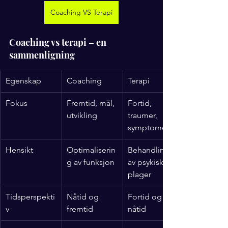
Coaching VS Terapi
Coaching vs terapi – en 
sammenligning
Egenskap
Coaching
Terapi
Fokus
Fremtid, mål, 
Fortid, 
utvikling
traumer, 
symptomer
Hensikt
Optimaliserin
Behandling 
g av funksjon
av psykiske 
plager
Tidsperspekti
Nåtid og 
Fortid og 
v
fremtid
nåtid