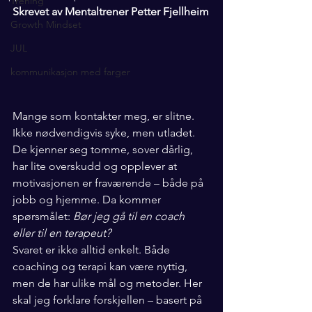
Trening
Skrevet av Mentaltrener Petter Fjellheim
Growth Mindset
JUL
kommunikasjon med farger
Mange som kontakter meg, er slitne. 
Ikke nødvendigvis syke, men utladet. 
De kjenner seg tomme, sover dårlig, 
har lite overskudd og opplever at 
motivasjonen er fraværende – både på 
jobb og hjemme. Da kommer 
spørsmålet: 
Bør jeg gå til en coach 
eller til en terapeut?
Svaret er ikke alltid enkelt. Både 
coaching og terapi kan være nyttig, 
men de har ulike mål og metoder. Her 
skal jeg forklare forskjellen – basert på 