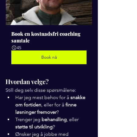
Book en kostnadsfri coaching 
samtale
45
Book nå
Hvordan velge?
Still deg selv disse spørsmålene:
Har jeg mest behov for å 
snakke 
om fortiden
, eller for å 
finne 
løsninger fremover
?
Trenger jeg 
behandling
, eller 
støtte til utvikling
?
Ønsker jeg å jobbe med 