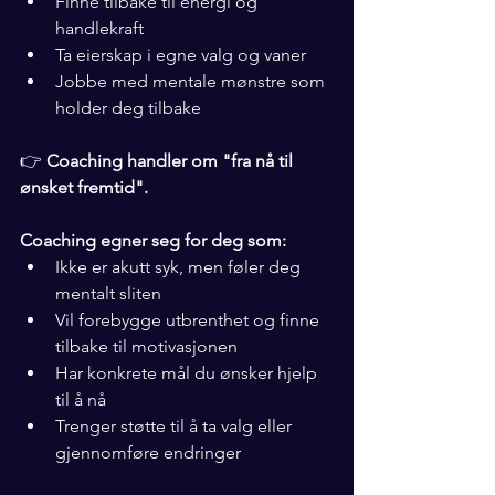
Finne tilbake til energi og 
handlekraft
Ta eierskap i egne valg og vaner
Jobbe med mentale mønstre som 
holder deg tilbake
👉 
Coaching handler om "fra nå til 
ønsket fremtid".
Coaching egner seg for deg som:
Ikke er akutt syk, men føler deg 
mentalt sliten
Vil forebygge utbrenthet og finne 
tilbake til motivasjonen
Har konkrete mål du ønsker hjelp 
til å nå
Trenger støtte til å ta valg eller 
gjennomføre endringer