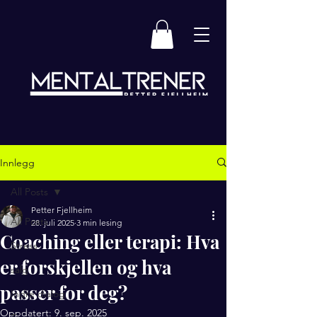
Innlegg
All Posts
Petter Fjellheim
All Posts
28. juli 2025
3 min lesing
Coaching eller terapi: Hva
Stress
er forskjellen og hva
salg
passer for deg?
Indre dialog
Oppdatert:
9. sep. 2025