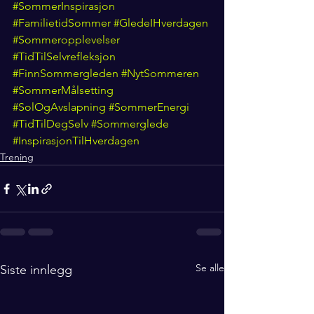
#SommerInspirasjon
#FamilietidSommer
#GledeIHverdagen
#Sommeropplevelser
#TidTilSelvrefleksjon
#FinnSommergleden
#NytSommeren
#SommerMålsetting
#SolOgAvslapning
#SommerEnergi
#TidTilDegSelv
#Sommerglede
#InspirasjonTilHverdagen
Trening
Se alle
Siste innlegg