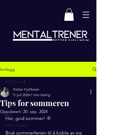
Innlegg
All Posts
Petter Fjellheim
All Posts
5. juli 2024
1 min lesing
Tips for sommeren
Stress
Oppdatert:
20. sep. 2024
salg
Hei, god sommer! 🌞
Indre dialog
Bruk sommerferien til å koble av og 