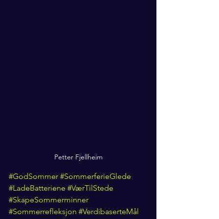
Petter Fjellheim
#GodSommer
#SommerferieGlede
#LadeBatteriene
#VærTilStede
#SkapeSommerminner
#Sommerrefleksjon
#VerdibaserteMål