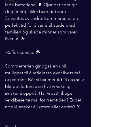
Trening
lade batteriene. 🔋 Gjør det som gir 
Growth Mindset
deg energi, ikke bare det som 
forventes av andre. Sommeren er en 
JUL
perfekt tid for å være til stede med 
kommunikasjon med farger
familien og skape minner som varer 
livet ut. 🌟
 Refleksjonstid 💭
Sommerferien gir også en unik 
mulighet til å reflektere over livets mål 
og verdier. Når vi har mer tid til oss selv, 
blir det lettere å se hva vi virkelig 
ønsker å oppnå. Har vi satt riktige, 
verdibaserte mål for fremtiden? Er det 
noe vi ønsker å justere eller endre? 🎯