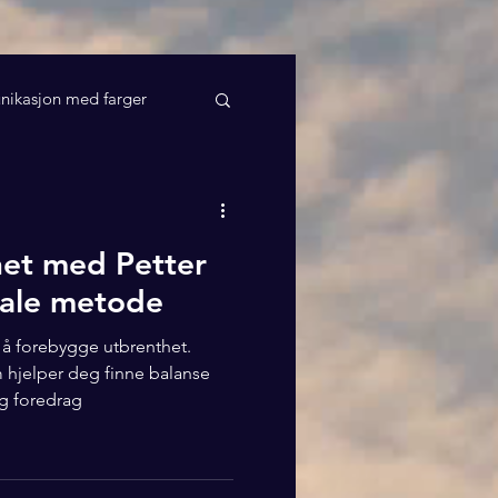
ikasjon med farger
et med Petter
tale metode
 å forebygge utbrenthet.
m hjelper deg finne balanse
g foredrag