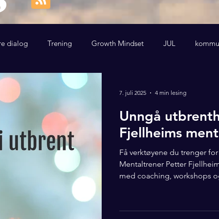
re dialog
Trening
Growth Mindset
JUL
kommun
7. juli 2025
4 min lesing
Unngå utbrenth
Fjellheims men
Få verktøyene du trenger for
Mentaltrener Petter Fjellhei
med coaching, workshops o