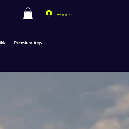
Logg inn
ikk
Premium App