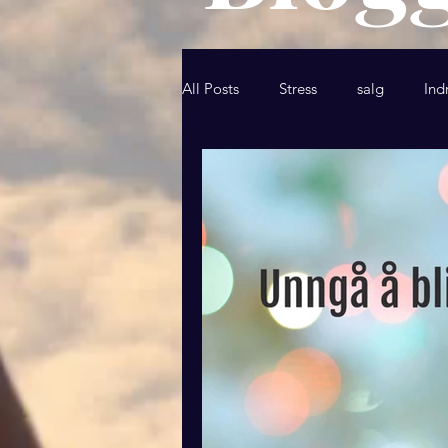
All Posts
Stress
salg
Ind