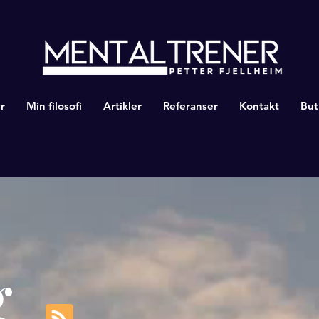
r
Min filosofi
Artikler
Referanser
Kontakt
But
g