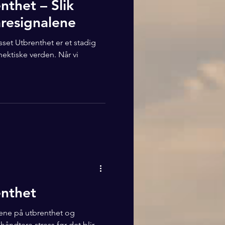
nthet – Slik
resignalene
sset Utbrenthet er et stadig
ektiske verden. Når vi
enthet
ene på utbrenthet og
håndtere stress før det blir