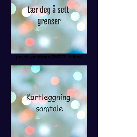
pexels-padrinan-255379_edited