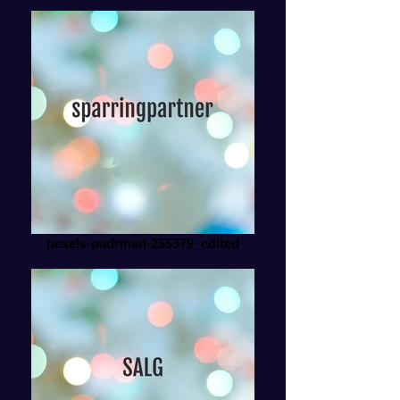
pexels-padrinan-255379_edited