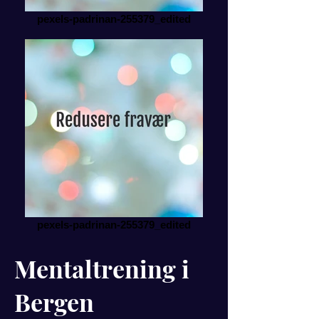
pexels-padrinan-255379_edited
pexels-padrinan-255379_edited
Mentaltrening i
Bergen