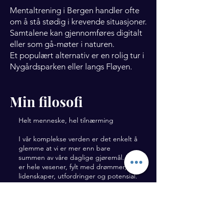
Mentaltrening i Bergen handler ofte
om å stå stødig i krevende situasjoner.
Samtalene kan gjennomføres digitalt
eller som gå-møter i naturen.
Et populært alternativ er en rolig tur i
Nygårdsparken eller langs Fløyen.
Min filosofi
Helt menneske, hel tilnærming
I vår komplekse verden er det enkelt å
glemme at vi er mer enn bare
summen av våre daglige gjøremål. Vi
er hele vesener, fylt med drømmer,
lidenskaper, utfordringer og potensial.
Min overbevisning er at mental trening
er for alle, uavhengig av hvor du er på
livets reise.