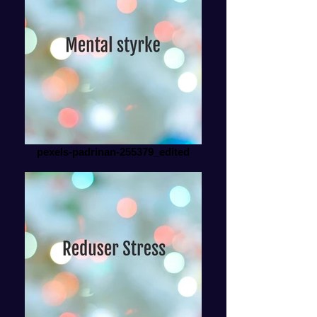
pexels-padrinan-255379_edited