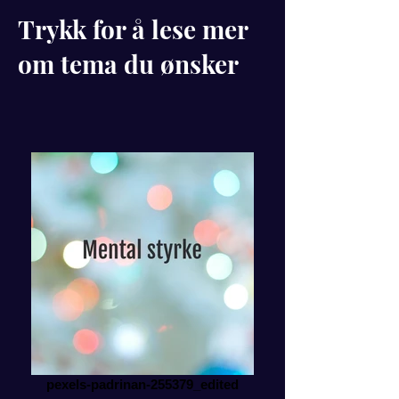
Trykk for å lese mer
om tema du ønsker
pexels-padrinan-255379_edited