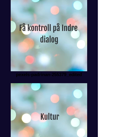
pexels-padrinan-255379_edited