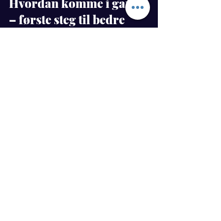
Hvordan komme i gang 
– første steg til bedre 
kommunikasjon
Start med refleksjon:
 Hva fungerer 
– og hva skaper trøbbel?
Bestill en kartleggingssamtale:
 Vi 
finner din kommunikasjonsprofil
Velg metode:
 Workshop, coaching 
eller kombinasjon
Kontakt meg på 
petterfjellheim.no
 for 
mer info.
Ofte stilte spørsmål
Hvem passer kommunikasjonstrening 
for?
Alle! Ledere, ansatte, par, foreldre, 