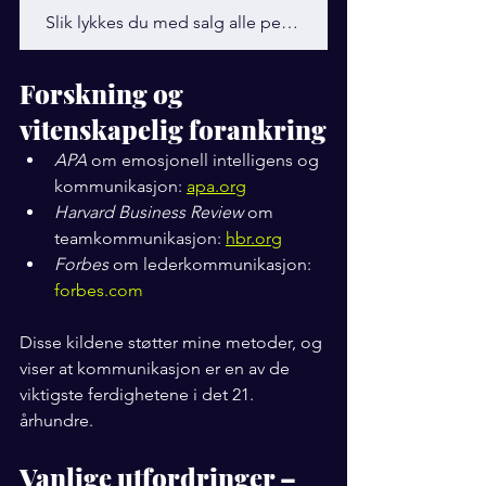
Slik lykkes du med salg alle personlighetstyper : Fargekodene fra "Omgitt av Idioter"
Forskning og 
vitenskapelig forankring
APA
 om emosjonell intelligens og 
kommunikasjon: 
apa.org
Harvard Business Review
 om 
teamkommunikasjon: 
hbr.org
Forbes
 om lederkommunikasjon: 
forbes.com
Disse kildene støtter mine metoder, og 
viser at kommunikasjon er en av de 
viktigste ferdighetene i det 21. 
århundre.
Vanlige utfordringer – 