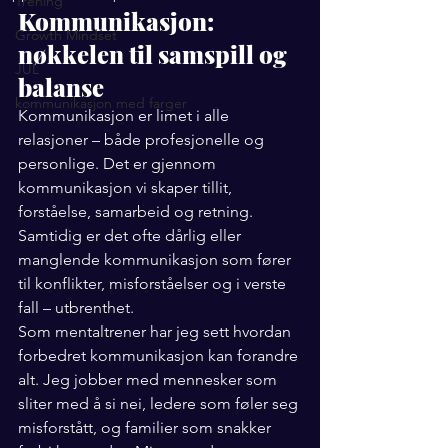
Trening
Kommunikasjon: 
Growth Mindset
nøkkelen til samspill og 
JUL
balanse
kommunikasjon med farger
Kommunikasjon er limet i alle 
relasjoner – både profesjonelle og 
personlige. Det er gjennom 
kommunikasjon vi skaper tillit, 
forståelse, samarbeid og retning. 
Samtidig er det ofte dårlig eller 
manglende kommunikasjon som fører 
til konflikter, misforståelser og i verste 
fall – utbrenthet.
Som mentaltrener har jeg sett hvordan 
forbedret kommunikasjon kan forandre 
alt. Jeg jobber med mennesker som 
sliter med å si nei, ledere som føler seg 
misforstått, og familier som snakker 