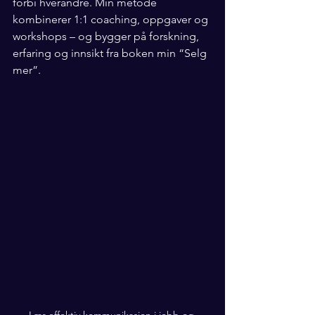
forbi hverandre. Min metode 
kombinerer 1:1 coaching, oppgaver og 
workshops – og bygger på forskning, 
erfaring og innsikt fra boken min “Selg 
mer”.
Lær effektiv kommunikasjon i jobb og 