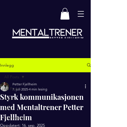
Innlegg
All Posts
Petter Fjellheim
All Posts
7. juli 2025
4 min lesing
Styrk kommunikasjonen
Stress
med Mentaltrener Petter
salg
Fjellheim
Indre dialog
Oppdatert:
16. sep. 2025