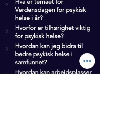
Hva er temaet for 
Verdensdagen for psykisk 
helse i år?
Hvorfor er tilhørighet viktig 
for psykisk helse?
Hvordan kan jeg bidra til 
bedre psykisk helse i 
samfunnet?
Hvordan kan arbeidsplasser 
fremme psykisk helse?
Hva kan 8 minutters samtaler 
gjøre for psykisk helse?
Hvordan påvirker mørketiden 
psykisk helse?
Hvordan kan jeg støtte en 
kollega som jobber 