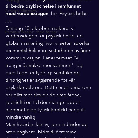
Trening
til bedre psykisk helse i samfunnet 
Growth Mindset
med verdensdagen 
 for  Psykisk helse
JUL
Torsdag 10. oktober markerer vi 
kommunikasjon med farger
Verdensdagen for psykisk helse, en 
global markering hvor vi setter søkelys 
på mental helse og viktigheten av åpen 
kommunikasjon. I år er temaet "Vi 
trenger å snakke mer sammen", og 
budskapet er tydelig: Samtaler og 
tilhørighet er avgjørende for vår 
psykiske velvære. Dette er et tema som 
har blitt mer aktuelt de siste årene, 
spesielt i en tid der mange jobber 
hjemmefra og fysisk kontakt har blitt 
mindre vanlig.
Men hvordan kan vi, som individer og 
arbeidsgivere, bidra til å fremme 