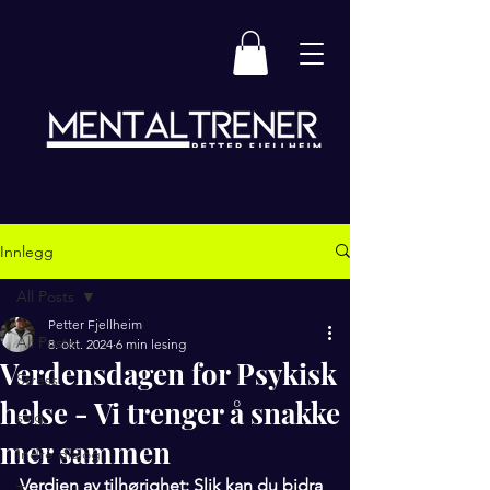
Innlegg
All Posts
Petter Fjellheim
All Posts
8. okt. 2024
6 min lesing
Verdensdagen for Psykisk
Stress
helse - Vi trenger å snakke
salg
mer sammen
Indre dialog
Verdien av tilhørighet: Slik kan du bidra 