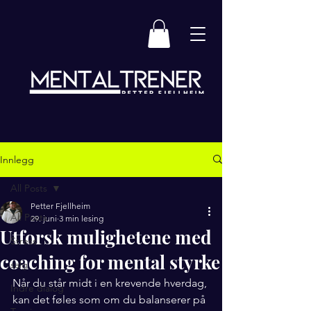
Innlegg
All Posts
Petter Fjellheim
All Posts
29. juni
3 min lesing
Utforsk mulighetene med
Stress
coaching for mental styrke
salg
Når du står midt i en krevende hverdag, 
Indre dialog
kan det føles som om du balanserer på 