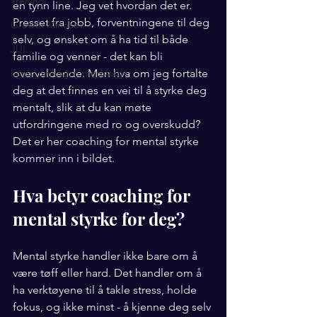
Trening
en tynn line. Jeg vet hvordan det er. 
Presset fra jobb, forventningene til deg 
Growth Mindset
selv, og ønsket om å ha tid til både 
JUL
familie og venner - det kan bli 
kommunikasjon med farger
overveldende. Men hva om jeg fortalte 
deg at det finnes en vei til å styrke deg 
mentalt, slik at du kan møte 
utfordringene med ro og overskudd? 
Det er her coaching for mental styrke 
kommer inn i bildet.
Hva betyr coaching for 
mental styrke for deg?
Mental styrke handler ikke bare om å 
være tøff eller hard. Det handler om å 
ha verktøyene til å takle stress, holde 
fokus, og ikke minst - å kjenne deg selv 