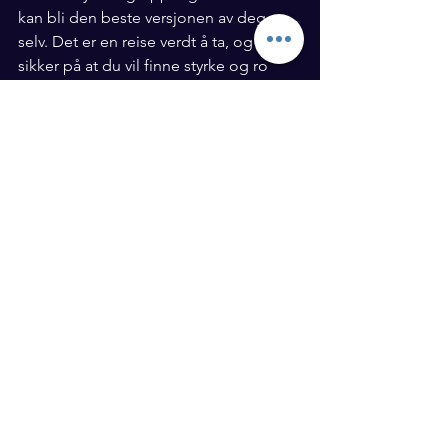
kan bli den beste versjonen av deg 
selv. Det er en reise verdt å ta, og jeg er 
sikker på at du vil finne styrke og ro 
underveis.
Se alle
Siste innlegg