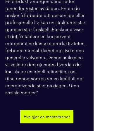
Trening
En produktiv morgenrutine setter 
tonen for resten av dagen. Enten du 
Growth Mindset
ønsker å forbedre ditt personlige eller 
JUL
profesjonelle liv, kan en strukturert start 
gjøre en stor forskjell. Forskning viser 
kommunikasjon med farger
at det å etablere en konsekvent 
morgenrutine kan øke produktiviteten, 
forbedre mental klarhet og styrke den 
generelle velværen. Denne artikkelen 
vil veilede deg gjennom hvordan du 
kan skape en ideell rutine tilpasset 
dine behov, som sikrer en kraftfull og 
energigivende start på dagen. Uten 
sosiale medier?
Hva gjør en mentaltrener