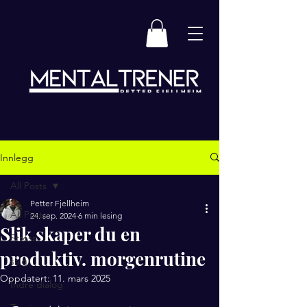
Innlegg
All Posts
Petter Fjellheim
All Posts
24. sep. 2024
6 min lesing
Slik skaper du en
Stress
produktiv. morgenrutine
salg
Oppdatert:
11. mars 2025
Indre dialog