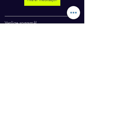
Vanlige spørsmål
Hvor lang tid bør jeg bruke på 
morgenrutinen?
En morgenrutine trenger ikke å være 
lang for å være effektiv. Start med 30-
60 minutter og juster etter dine behov
Hva om jeg ikke har tid til en full 
morgenrutine
Hva er den viktigste delen av en 
morgenrutine?
Hvordan kan jeg unngå å sjekke 
telefonen tidlig om morgenen?