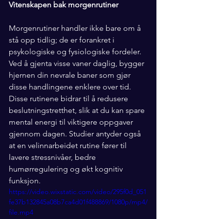
Vitenskapen bak morgenrutiner
Morgenrutiner handler ikke bare om å 
stå opp tidlig; de er forankret i 
psykologiske og fysiologiske fordeler. 
Ved å gjenta visse vaner daglig, bygger 
hjernen din nevrale baner som gjør 
disse handlingene enklere over tid. 
Disse rutinene bidrar til å redusere 
beslutningstretthet, slik at du kan spare 
mental energi til viktigere oppgaver 
gjennom dagen. Studier antyder også 
at en velinnarbeidet rutine fører til 
lavere stressnivåer, bedre 
humørregulering og økt kognitiv 
funksjon.
https://video.wixstatic.com/video/295f0d_051
fe37b132845a08b7ca4d01f488869/1080p/mp4/
file.mp4