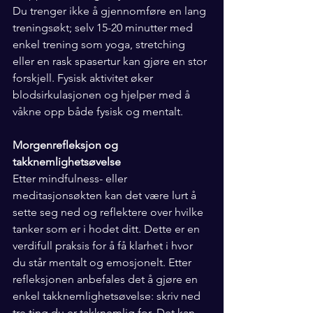
Du trenger ikke å gjennomføre en lang 
treningsøkt; selv 15-20 minutter med 
enkel trening som yoga, stretching 
eller en rask spasertur kan gjøre en stor 
forskjell. Fysisk aktivitet øker 
blodsirkulasjonen og hjelper med å 
våkne opp både fysisk og mentalt.
Morgenrefleksjon og 
takknemlighetsøvelse
Etter mindfulness- eller 
meditasjonsøkten kan det være lurt å 
sette seg ned og reflektere over hvilke 
tanker som er i hodet ditt. Dette er en 
verdifull praksis for å få klarhet i hvor 
du står mentalt og emosjonelt. Etter 
refleksjonen anbefales det å gjøre en 
enkel takknemlighetsøvelse: skriv ned 
tre ting du er takknemlig for. Det kan 