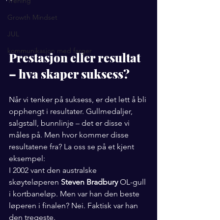
Trening
Growth Mindset
JUL
kommunikasjon med farger
Prestasjon eller resultat 
– hva skaper suksess?
Når vi tenker på suksess, er det lett å bli 
opphengt i resultater. Gullmedaljer, 
salgstall, bunnlinje – det er disse vi 
måles på. Men hvor kommer disse 
resultatene fra? La oss se på et kjent 
eksempel:
I 2002 vant den australske 
skøyteløperen 
Steven Bradbury
 OL-gull 
i kortbaneløp. Men var han den beste 
løperen i finalen? Nei. Faktisk var han 
den tregeste. 