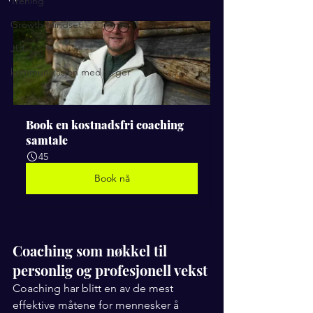
Trening
Growth Mindset
JUL
kommunikasjon med farger
Book en kostnadsfri coaching 
samtale
45
Book nå
Coaching som nøkkel til 
personlig og profesjonell vekst
Coaching har blitt en av de mest 
effektive måtene for mennesker å 