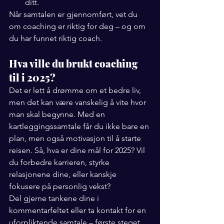
ditt.
Når samtalen er gjennomført, vet du 
om coaching er riktig for deg – og om 
du har funnet riktig coach.
Hva ville du brukt coaching 
til i 2025?
Det er lett å drømme om et bedre liv, 
men det kan være vanskelig å vite hvor 
man skal begynne. Med en 
kartleggingssamtale får du ikke bare en 
plan, men også motivasjon til å starte 
reisen. Så, hva er dine mål for 2025? Vil 
du forbedre karrieren, styrke 
relasjonene dine, eller kanskje 
fokusere på personlig vekst?
Del gjerne tankene dine i 
kommentarfeltet eller ta kontakt for en 
uforpliktende samtale – første steget 