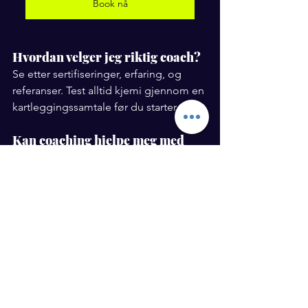
Book nå
Hvordan velger jeg riktig coach?
Se etter sertifiseringer, erfaring, og 
referanser. Test alltid kjemi gjennom en 
kartleggingssamtale før du starter.
Kan coaching hjelpe meg med 
både jobb og privatliv?
Ja, coaching kan skreddersys til dine 
spesifikke behov, enten det gjelder 
karriere, helse, eller personlig utvikling.
Hva om coaching ikke føles 
riktig for meg?
En kartleggingssamtale hjelper deg å 
avgjøre dette. Hvis det ikke passer, har 
du mistet lite tid og ingen penger.