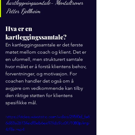
kartleggningsamtale- Mentaltrener 
Petter Fjellheim
Hva er en 
kartleggingssamtale?
En kartleggingssamtale er det første 
møtet mellom coach og klient. Det er 
en uformell, men strukturert samtale 
hvor målet er å forstå klientens behov, 
forventninger, og motivasjon. For 
coachen handler det også om å 
avgjøre om vedkommende kan tilby 
den riktige støtten for klientens 
spesifikke mål.
https://video.wixstatic.com/video/295f0d_fa6
6d83e26134edf8eb6ee97fda9cc01/1080p/mp
4/file.mp4