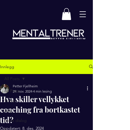
Innlegg
All Posts
Petter Fjellheim
All Posts
29. nov. 2024
4 min lesing
Hva skiller vellykket
Stress
coaching fra bortkastet
salg
tid?
Indre dialog
Oppdatert:
8. des. 2024