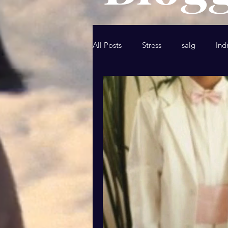
All Posts
Stress
salg
Ind