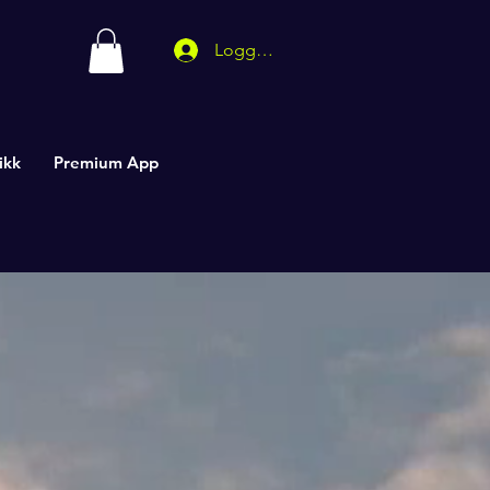
Logg inn
ikk
Premium App