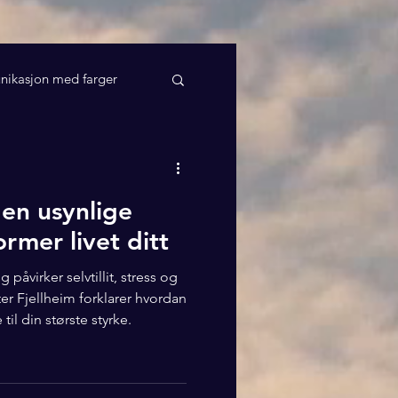
ikasjon med farger
den usynlige
rmer livet ditt
 påvirker selvtillit, stress og
er Fjellheim forklarer hvordan
il din største styrke.