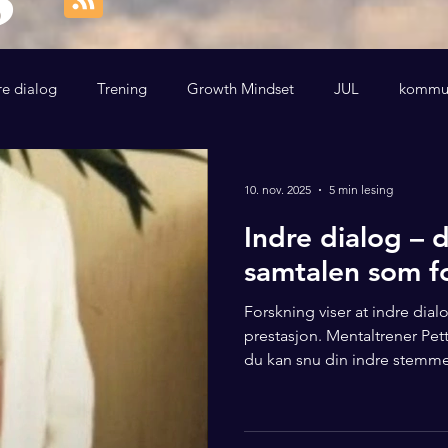
re dialog
Trening
Growth Mindset
JUL
kommun
10. nov. 2025
5 min lesing
Indre dialog – 
samtalen som fo
Forskning viser at indre dialog
prestasjon. Mentaltrener Pett
du kan snu din indre stemme t