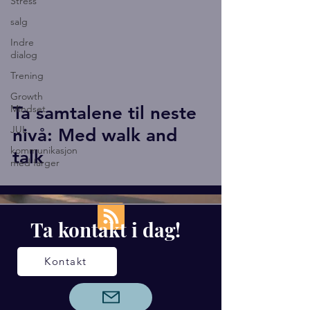
Stress
salg
Indre
dialog
Trening
Growth
Mindset
Ta samtalene til neste
JUL
nivå: Med walk and
kommunikasjon
talk
med farger
Ta kontakt i dag!
Kontakt