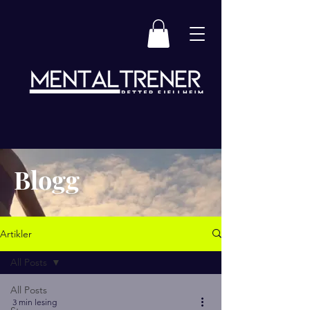
Blogg
Artikler
All Posts
All Posts
3 min lesing