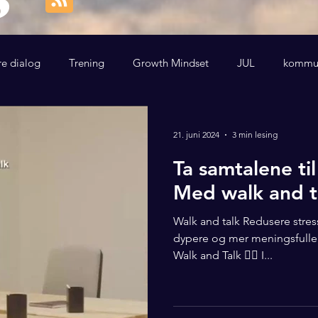
re dialog
Trening
Growth Mindset
JUL
kommun
21. juni 2024
3 min lesing
Ta samtalene til
Med walk and t
Walk and talk Redusere stres
dypere og mer meningsfulle s
Walk and Talk 🚶‍♂️ I...