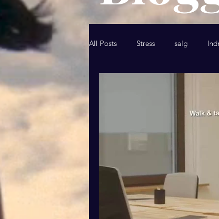
All Posts
Stress
salg
Ind