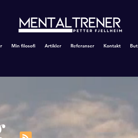
r
Min filosofi
Artikler
Referanser
Kontakt
But
g