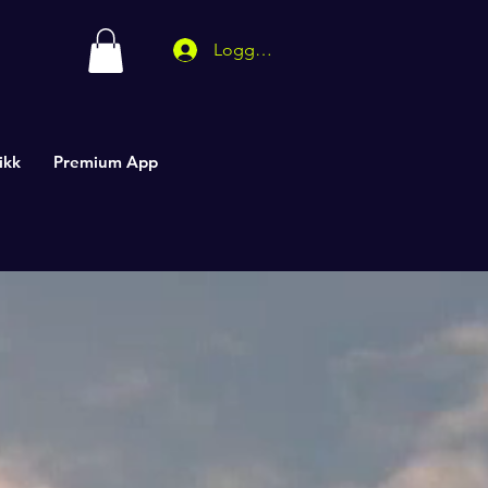
Logg inn
ikk
Premium App