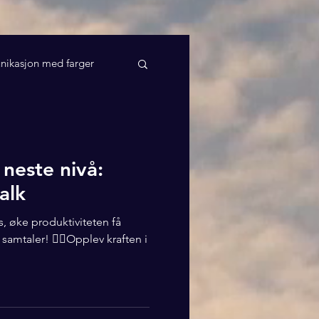
ikasjon med farger
 neste nivå:
alk
s, øke produktiviteten få
amtaler! 🚶‍♂️Opplev kraften i