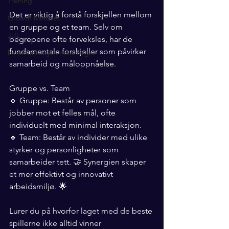
Trening
Det er viktig å forstå forskjellen mellom 
Growth Mindset
en gruppe og et team. Selv om 
JUL
begrepene ofte forveksles, har de 
fundamentale forskjeller som påvirker 
kommunikasjon med farger
samarbeid og måloppnåelse.
Gruppe vs. Team
🔹 Gruppe: Består av personer som 
jobber mot et felles mål, ofte 
individuelt med minimal interaksjon.
🔹 Team: Består av individer med ulike 
styrker og personligheter som 
samarbeider tett. 🤝 Synergien skaper 
et mer effektivt og innovativt 
arbeidsmiljø. 🌟
Lurer du på hvorfor laget med de beste 
spillerne ikke alltid vinner 