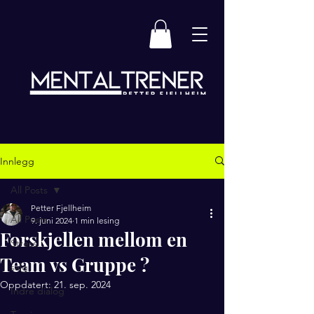
Innlegg
All Posts
Petter Fjellheim
All Posts
9. juni 2024
1 min lesing
Forskjellen mellom en
Stress
Team vs Gruppe ?
salg
Oppdatert:
21. sep. 2024
Indre dialog