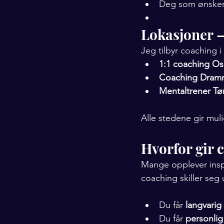
Deg som ønsker 
Lokasjoner 
Jeg tilbyr coaching i 
1:1 coaching Os
Coaching Dram
Mentaltrener T
Alle stedene gir mul
Hvorfor gir 
Mange opplever inspir
coaching skiller seg u
Du får 
langvarig
Du får 
personlig