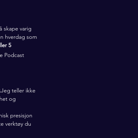
å skape varig 
 en hverdag som 
ller 5 
e deg – både 
ke Podcast
.
Jeg teller ikke 
ghet og 
isk presisjon 
e verktøy du 