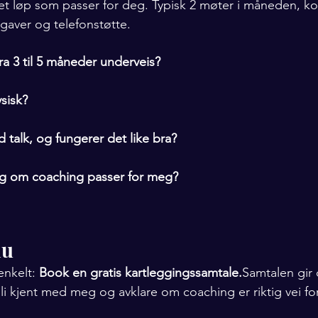
et løp som passer for deg. Typisk 2 møter i måneden, k
gaver og telefonstøtte.
ra 3 til 5 måneder underveis?
sisk?
 talk, og fungerer det like bra?
eg om coaching passer for meg?
du
enkelt: 
Book en gratis kartleggingssamtale.
Samtalen gir
, bli kjent med meg og avklare om coaching er riktig vei fo