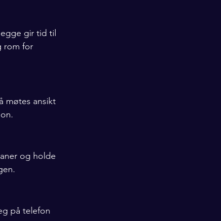
ge gir tid til 
 rom for 
å møtes ansikt 
jon.
vaner og holde 
gen.
eg på telefon 