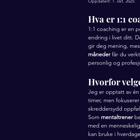
Oppdatert:
1. okt. 2025
Hva er 1:1 c
1:1 coaching er en p
endring i livet ditt
gir deg mening, mes
måneder
 får du ver
personlig og profesj
Hvorfor velg
Jeg er opptatt av én 
timer, men fokuserer p
skreddersydd oppfølg
Som 
mentaltrener
 b
med en menneskelig 
kan bruke i hverdage