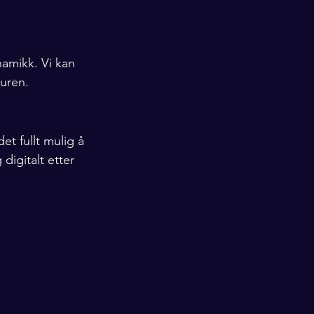
amikk. Vi kan 
turen.
et fullt mulig å 
igitalt etter 