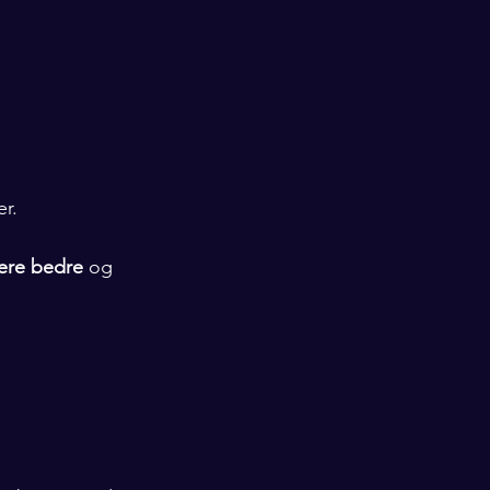
er.
ere bedre
 og 