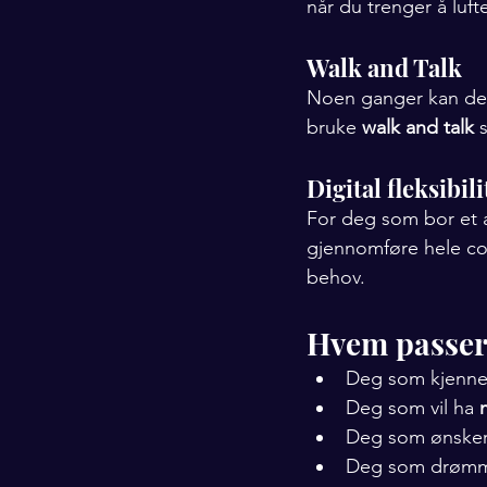
når du trenger å lufte
Walk and Talk
Noen ganger kan det
bruke 
walk and talk
 
Digital fleksibili
For deg som bor et an
gjennomføre hele coa
behov.
Hvem passer 
Deg som kjenner
Deg som vil ha 
Deg som ønsker
Deg som drømmer