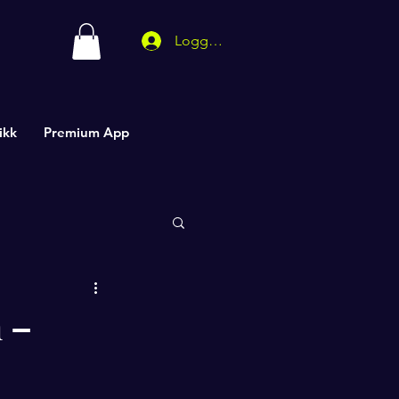
Logg inn
ikk
Premium App
 –