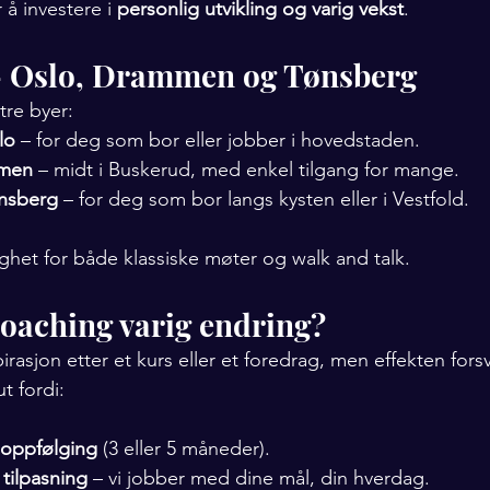
å investere i 
personlig utvikling og varig vekst
.
– Oslo, Drammen og Tønsberg
tre byer:
lo
 – for deg som bor eller jobber i hovedstaden.
men
 – midt i Buskerud, med enkel tilgang for mange.
ønsberg
 – for deg som bor langs kysten eller i Vestfold.
ighet for både klassiske møter og walk and talk.
coaching varig endring?
asjon etter et kurs eller et foredrag, men effekten forsvi
t fordi:
 oppfølging
 (3 eller 5 måneder).
 tilpasning
 – vi jobber med dine mål, din hverdag.