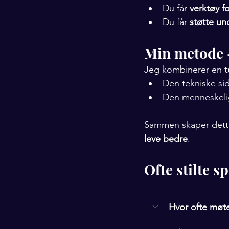
Du får 
verktøy fo
Du får 
støtte un
Min metode 
Jeg kombinerer en 
t
Den tekniske sid
Den menneskelige
Sammen skaper dette
leve bedre
.
Ofte stilte 
Hvor ofte møte