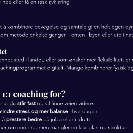
 noe eller få en rask avklaring.
 å kombinere bevegelse og samtale gi en helt egen dyn
som metode enkelte ganger – enten i byen eller ute i na
tet
net sted i landet, eller som ønsker mer fleksibilitet, er d
chingprogrammet digitalt. Mange kombinerer fysisk og d
1:1 coaching for?
 at du 
står fast
 og vil finne veien videre.
mindre stress og mer balanse
 i hverdagen.
 å 
prestere bedre
 på jobb eller i idrett.
 om endring, men mangler en klar plan og struktur.