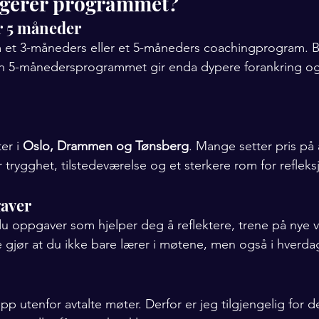
gerer programmet?
er 5 måneder
et 3-måneders eller et 5-måneders coachingprogram. Beg
n 5-månedersprogrammet gir enda dypere forankring og
er i 
Oslo, Drammen og Tønsberg
. Mange setter pris på 
er trygghet, tilstedeværelse og et sterkere rom for refleks
aver
u oppgaver som hjelper deg å reflektere, trene på nye 
 gjør at du ikke bare lærer i møtene, men også i hverda
p utenfor avtalte møter. Derfor er jeg tilgjengelig for d