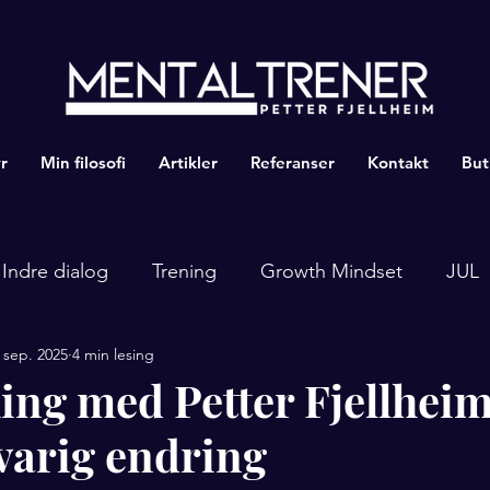
r
Min filosofi
Artikler
Referanser
Kontakt
But
Indre dialog
Trening
Growth Mindset
JUL
 sep. 2025
4 min lesing
hing med Petter Fjellheim
 varig endring