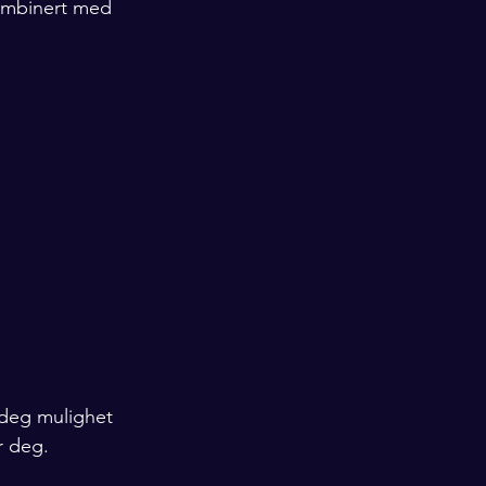
ombinert med 
 deg mulighet 
r deg.