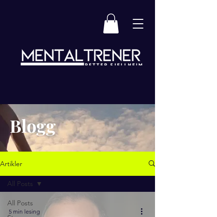
Blogg
Artikler
All Posts
All Posts
5 min lesing