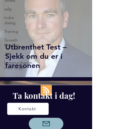
Stress
salg
Indre
dialog
Trening
Growth
Mindset
Utbrenthet Test –
JUL
Sjekk om du er i
kommunikasjon
faresonen
med farger
Ta kontakt i dag!
Kontakt