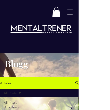
Blogg
Artikler
All Posts
All Posts
5 min lesing