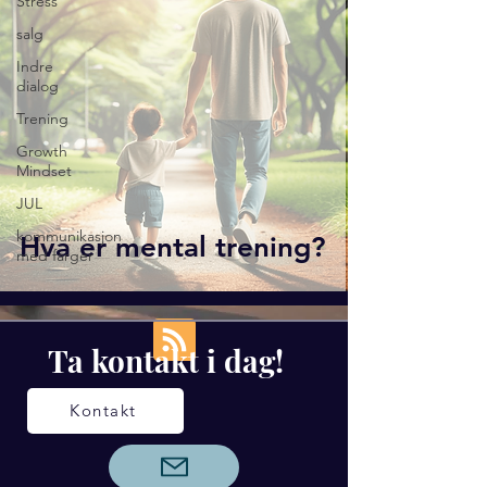
Stress
salg
Indre
dialog
Trening
Growth
Mindset
JUL
kommunikasjon
Hva er mental trening?
med farger
Ta kontakt i dag!
Kontakt