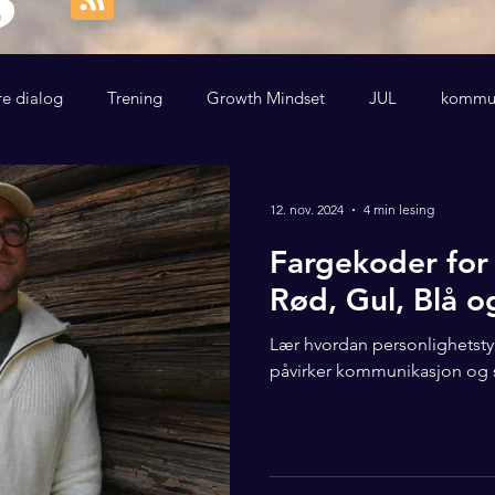
re dialog
Trening
Growth Mindset
JUL
kommun
12. nov. 2024
4 min lesing
Fargekoder for 
Rød, Gul, Blå 
Lær hvordan personlighetst
påvirker kommunikasjon og 