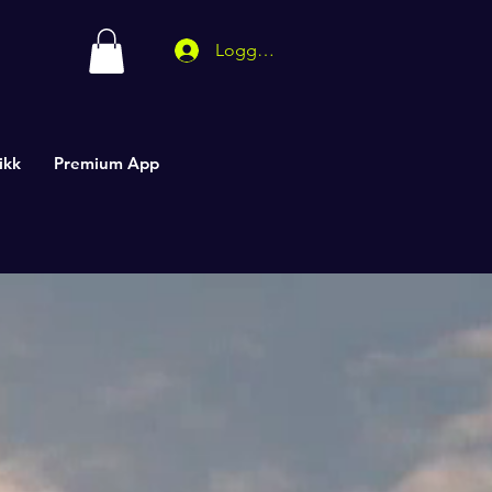
Logg inn
ikk
Premium App