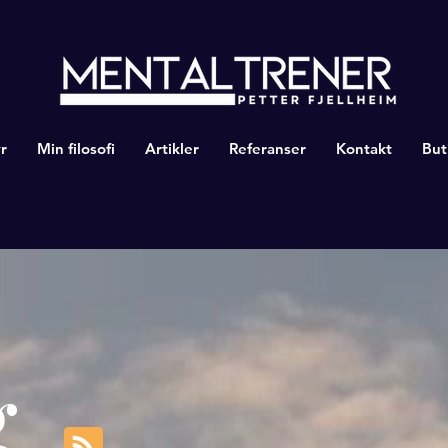
r
Min filosofi
Artikler
Referanser
Kontakt
But
g