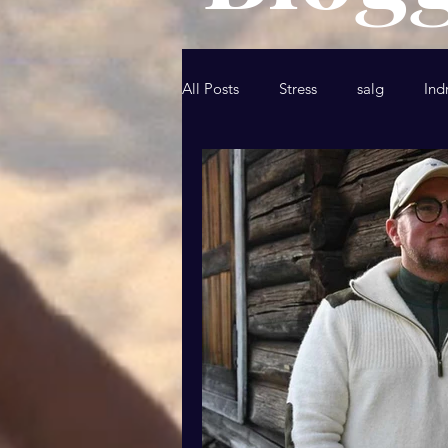
All Posts
Stress
salg
Ind