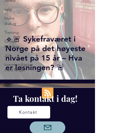
Stress
salg
Indre
dialog
Trening
🔹🚨 Sykefraværet i
Growth
Mindset
Norge på det høyeste
JUL
nivået på 15 år – Hva
kommunikasjon
er løsningen? 🚨
med farger
Ta kontakt i dag!
Kontakt