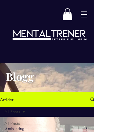
Blogg
Artikler
All Posts
All Posts
3 min lesing