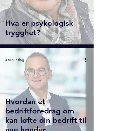
Hva er psykologisk
trygghet?
4 min lesing
Hvordan et
bedriftforedrag om
kan løfte din bedrift til
nye høyder