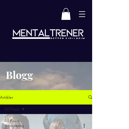
Blogg
Artikler
All Posts
All Posts
5 min lesing