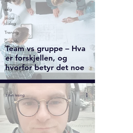
Stress
salg
Indre
dialog
Trening
Growth
Mindset
Team vs gruppe – Hva
JUL
er forskjellen, og
kommunikasjon
hvorfor betyr det noe
med farger
3 min lesing