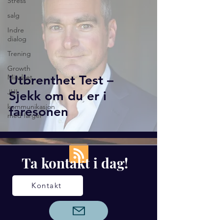
Stress
salg
Indre
dialog
Trening
Growth
Mindset
Utbrenthet Test –
JUL
Sjekk om du er i
kommunikasjon
faresonen
med farger
Ta kontakt i dag!
Kontakt