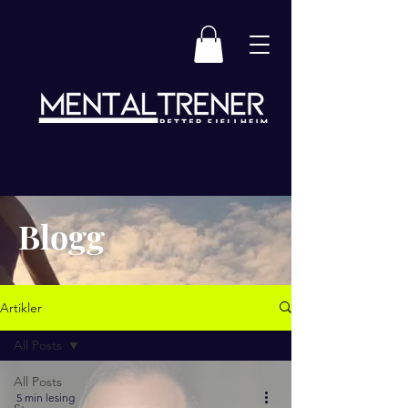
Blogg
Artikler
All Posts
All Posts
5 min lesing