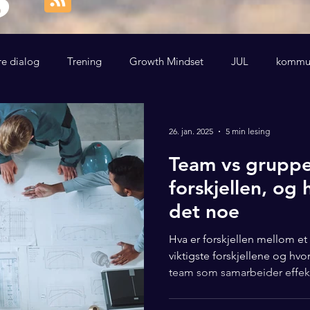
re dialog
Trening
Growth Mindset
JUL
kommun
26. jan. 2025
5 min lesing
Team vs gruppe
forskjellen, og 
det noe
Hva er forskjellen mellom e
viktigste forskjellene og hv
team som samarbeider effek