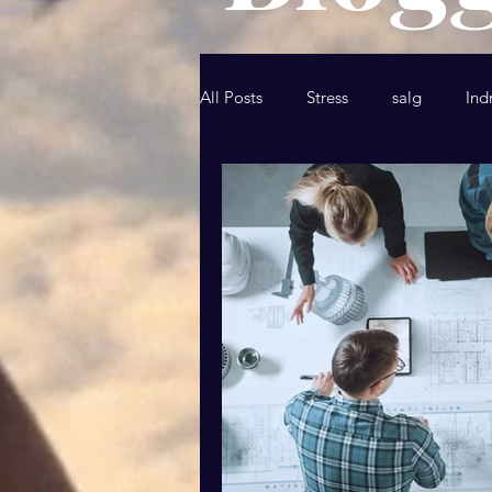
All Posts
Stress
salg
Ind