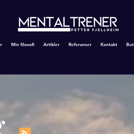
r
Min filosofi
Artikler
Referanser
Kontakt
But
g