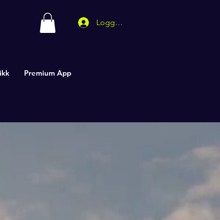
Logg inn
ikk
Premium App