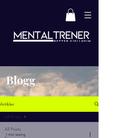
Blogg
Artikler
All Posts
All Posts
1 min lesing