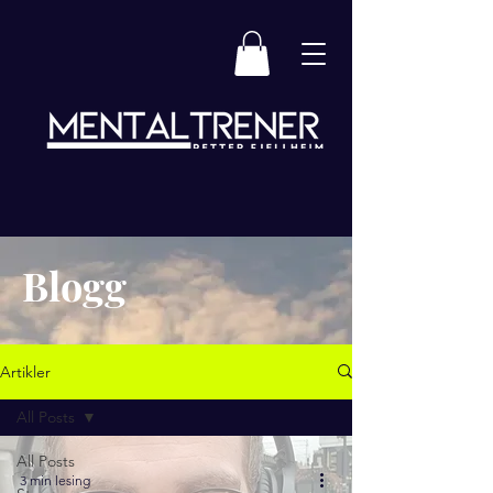
Blogg
Artikler
All Posts
All Posts
3 min lesing