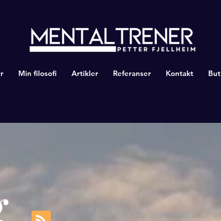
r
Min filosofi
Artikler
Referanser
Kontakt
But
g