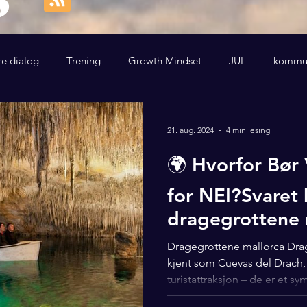
re dialog
Trening
Growth Mindset
JUL
kommun
21. aug. 2024
4 min lesing
🌍 Hvorfor Bør 
for NEI?Svaret
dragegrottene 
Dragegrottene mallorca Dra
kjent som Cuevas del Drach,
turistattraksjon – de er et sym