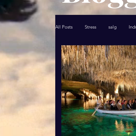
All Posts
Stress
salg
Ind