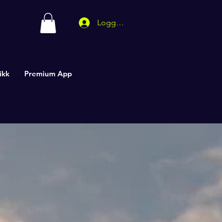
Logg inn
ikk
Premium App