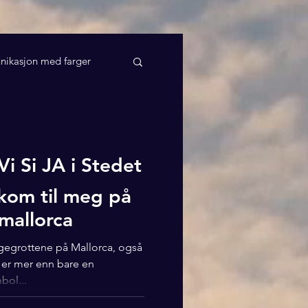
ikasjon med farger
Vi Si JA i Stedet
 kom til meg på
mallorca
gegrottene på Mallorca, også
 er mer enn bare en
bol...