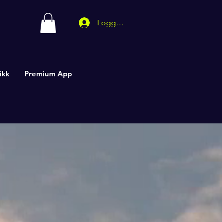
Logg inn
ikk
Premium App