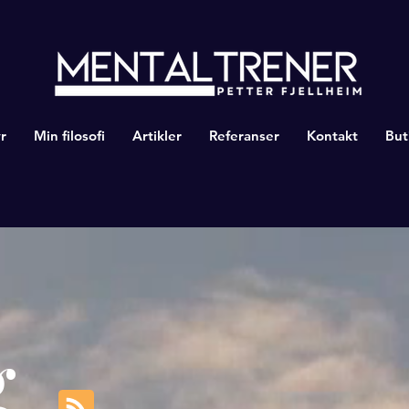
r
Min filosofi
Artikler
Referanser
Kontakt
But
g