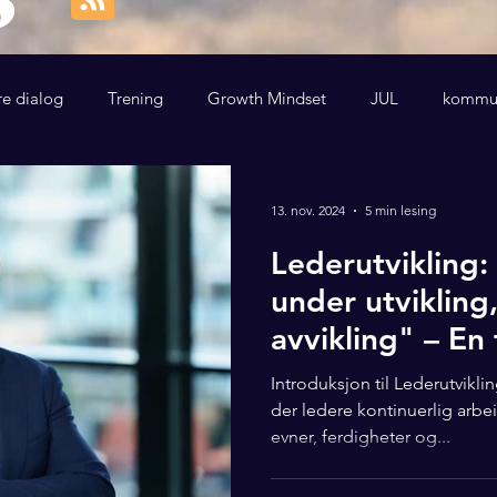
re dialog
Trening
Growth Mindset
JUL
kommun
13. nov. 2024
5 min lesing
Lederutvikling:
under utvikling
avvikling" – En 
guide
Introduksjon til Lederutvikli
der ledere kontinuerlig arbe
evner, ferdigheter og...