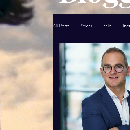
All Posts
Stress
salg
Ind