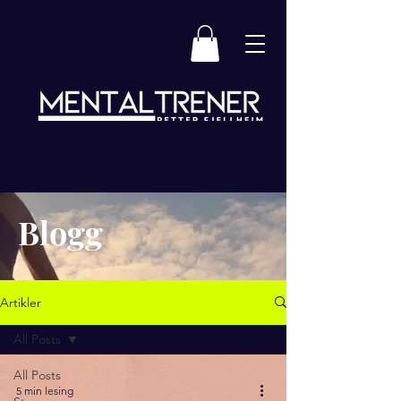
Blogg
Artikler
All Posts
All Posts
5 min lesing