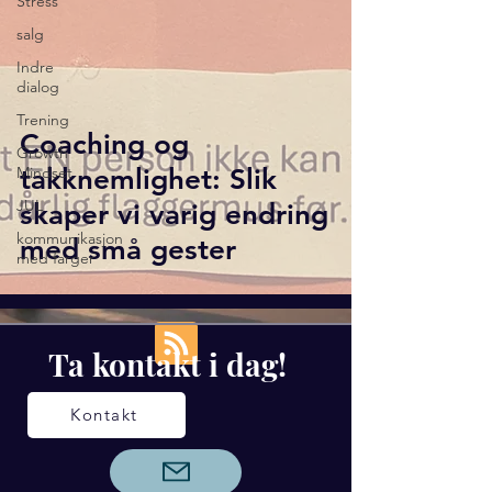
Stress
salg
Indre
dialog
Trening
Coaching og
Growth
Mindset
takknemlighet: Slik
JUL
skaper vi varig endring
kommunikasjon
med små gester
med farger
Ta kontakt i dag!
Kontakt