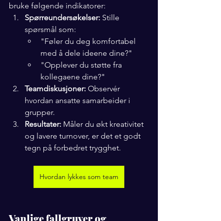
bruke følgende indikatorer:
Spørreundersøkelser:
 Stille 
spørsmål som:
"Føler du deg komfortabel 
med å dele ideene dine?"
"Opplever du støtte fra 
kollegaene dine?"
Teamdiskusjoner:
 Observér 
hvordan ansatte samarbeider i 
grupper.
Resultater:
 Måler du økt kreativitet 
og lavere turnover, er det et godt 
tegn på forbedret trygghet.
Hvordan lykkes som team
Vanlige fallgruver og 