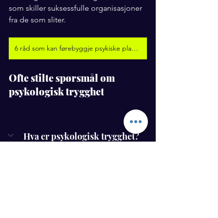
som skiller suksessfulle organisasjoner 
fra de som sliter.
6 råd som kan førebyggje psykiske plager på jobben
Ofte stilte spørsmål om 
psykologisk trygghet
Hva er psykologisk trygghet?
Det er en kultur der ansatte føler seg 
trygge til å dele ideer og gjøre feil 
uten frykt.
Hvordan kan ledere skape 
psykologisk trygghet?