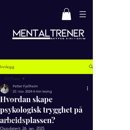
Innlegg
All Posts
Petter Fjellheim
All Posts
25. nov. 2024
4 min lesing
Hvordan skape
Stress
psykologisk trygghet på
salg
arbeidsplassen?
Indre dialog
Oppdatert:
26. jan. 2025