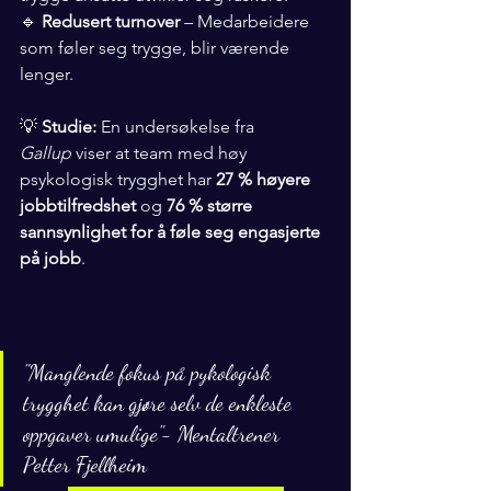
🔹 
Redusert turnover
 – Medarbeidere 
som føler seg trygge, blir værende 
lenger.
💡 
Studie:
 En undersøkelse fra 
Gallup
 viser at team med høy 
psykologisk trygghet har 
27 % høyere 
jobbtilfredshet
 og 
76 % større 
sannsynlighet for å føle seg engasjerte 
på jobb
.
"Manglende fokus på pykologisk 
trygghet kan gjøre selv de enkleste 
oppgaver umulige"- Mentaltrener 
Petter Fjellheim