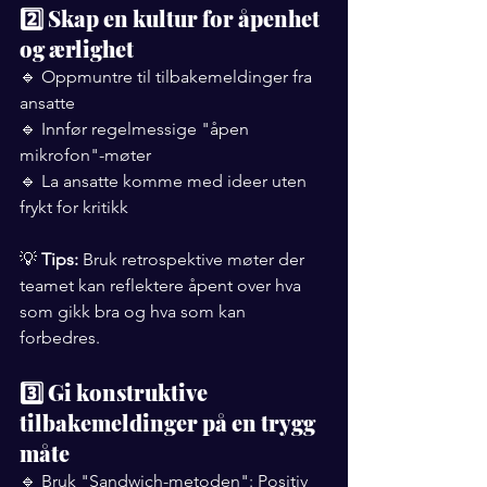
2️⃣ Skap en kultur for åpenhet 
og ærlighet
🔹 Oppmuntre til tilbakemeldinger fra 
ansatte
🔹 Innfør regelmessige "åpen 
mikrofon"-møter
🔹 La ansatte komme med ideer uten 
frykt for kritikk
💡 
Tips:
 Bruk retrospektive møter der 
teamet kan reflektere åpent over hva 
som gikk bra og hva som kan 
forbedres.
3️⃣ Gi konstruktive 
tilbakemeldinger på en trygg 
måte
🔹 Bruk "Sandwich-metoden": Positiv 