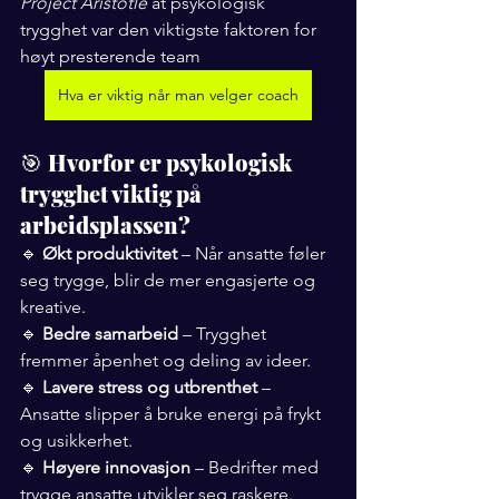
Project Aristotle
 at psykologisk 
trygghet var den viktigste faktoren for 
høyt presterende team
Hva er viktig når man velger coach
🎯 
Hvorfor er psykologisk 
trygghet viktig på 
arbeidsplassen?
🔹 
Økt produktivitet
 – Når ansatte føler 
seg trygge, blir de mer engasjerte og 
kreative.
🔹 
Bedre samarbeid
 – Trygghet 
fremmer åpenhet og deling av ideer.
🔹 
Lavere stress og utbrenthet
 – 
Ansatte slipper å bruke energi på frykt 
og usikkerhet.
🔹 
Høyere innovasjon
 – Bedrifter med 
trygge ansatte utvikler seg raskere.