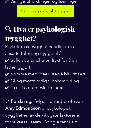
✅ Vanlige utfordringer og løsninger
Hva er psykologisk trygghet
🔍 
Hva er psykologisk 
trygghet?
Psykologisk trygghet handler om at 
ansatte føler seg trygge til å:
✔️ Stille spørsmål uten frykt for å bli 
latterliggjort
✔️ Komme med ideer uten å bli kritisert
✔️ Gi og motta ærlig tilbakemelding
✔️ Ta risiko uten frykt for straff
📌 
Forskning:
 Ifølge Harvard-professor 
Amy Edmondson
 er psykologisk 
trygghet en av de viktigste faktorene 
for suksess i team. Google fant i sitt 