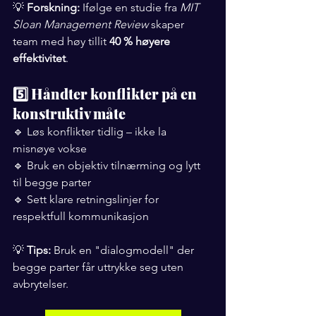
💡 
Forskning:
 Ifølge en studie fra 
MIT 
Sloan Management Review
 skaper 
team med høy tillit 
40 % høyere 
effektivitet
.
5️⃣ Håndter konflikter på en 
konstruktiv måte
🔹 Løs konflikter tidlig – ikke la 
misnøye vokse
🔹 Bruk en objektiv tilnærming og lytt 
til begge parter
🔹 Sett klare retningslinjer for 
respektfull kommunikasjon
💡 
Tips:
 Bruk en "dialogmodell" der 
begge parter får uttrykke seg uten 
avbrytelser.