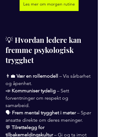
Les mer om morgen rutine
💡 Hvordan ledere kan 
fremme psykologisk 
trygghet
👨‍💼 
Vær en rollemodell
 – Vis sårbarhet 
og åpenhet.
📣 
Kommuniser tydelig
 – Sett 
forventninger om respekt og 
samarbeid.
🗣 
Frem mental trygghet i møter
 – Spør 
ansatte direkte om deres meninger.
💬 
Tilrettelegg for 
tilbakemeldingskultur
 – Gi og ta imot 