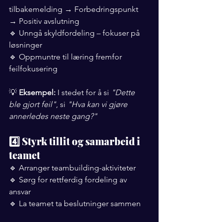
tilbakemelding → Forbedringspunkt 
→ Positiv avslutning
🔹 Unngå skyldfordeling – fokuser på 
løsninger
🔹 Oppmuntre til læring fremfor 
feilfokusering
💡 
Eksempel:
 I stedet for å si 
"Dette 
ble gjort feil"
, si 
"Hva kan vi gjøre 
annerledes neste gang?"
4️⃣ Styrk tillit og samarbeid i 
teamet
🔹 Arranger teambuilding-aktiviteter
🔹 Sørg for rettferdig fordeling av 
ansvar
🔹 La teamet ta beslutninger sammen