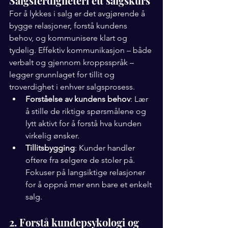
Salgsferdigheteri ett salgskurs
For å lykkes i salg er det avgjørende å 
bygge relasjoner, forstå kundens 
behov, og kommunisere klart og 
tydelig. Effektiv kommunikasjon – både 
verbalt og gjennom kroppsspråk – 
legger grunnlaget for tillit og 
troverdighet i enhver salgsprosess.
Forståelse av kundens behov
: Lær 
å stille de riktige spørsmålene og 
lytt aktivt for å forstå hva kunden 
virkelig ønsker.
Tillitsbygging
: Kunder handler 
oftere fra selgere de stoler på. 
Fokuser på langsiktige relasjoner 
for å oppnå mer enn bare et enkelt 
salg.
2. Forstå kundepsykologi og 