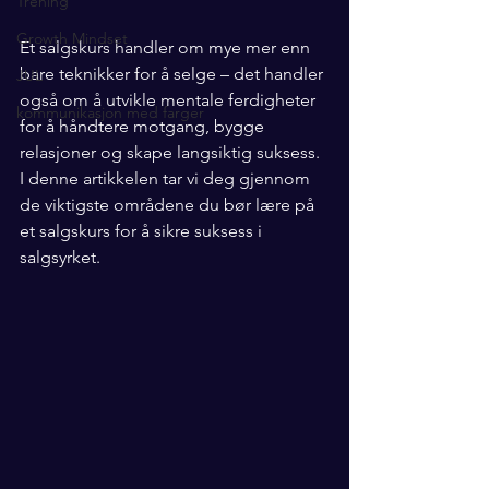
Trening
Growth Mindset
Et salgskurs handler om mye mer enn 
bare teknikker for å selge – det handler 
JUL
også om å utvikle mentale ferdigheter 
kommunikasjon med farger
for å håndtere motgang, bygge 
relasjoner og skape langsiktig suksess. 
I denne artikkelen tar vi deg gjennom 
de viktigste områdene du bør lære på 
et salgskurs for å sikre suksess i 
salgsyrket.