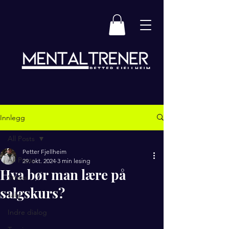
Innlegg
All Posts
Petter Fjellheim
All Posts
29. okt. 2024
3 min lesing
Hva bør man lære på
Stress
salgskurs?
salg
Indre dialog