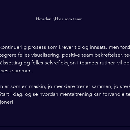
Hvordan lykkes som team
kontinuerlig prosess som krever tid og innsats, men ford
tegrere felles visualisering, positive team bekreftelser, t
ålssetting og felles selvrefleksjon i teamets rutiner, vil 
uksess sammen.
am er som en maskin; jo mer dere trener sammen, jo ster
 Start i dag, og se hvordan mentaltrening kan forvandle t
joner!