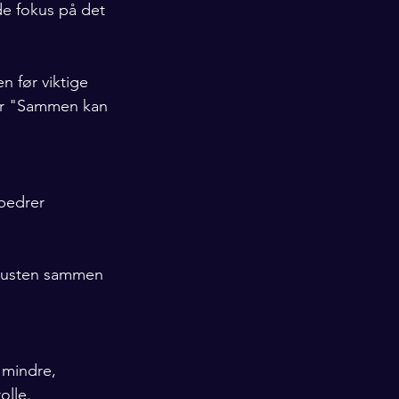
de fokus på det 
n før viktige 
ler "Sammen kan 
bedrer 
 pusten sammen 
 mindre, 
olle.