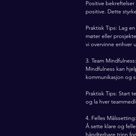
Positive bekreftelser
positive. Dette styr
Praktisk Tips: Lag en
møter eller prosjekt
vi overvinne enhver u
3. Team Mindfulness
Mindfulness kan hjel
kommunikasjon og sa
Praktisk Tips: Star
og la hver teammedle
4. Felles Målssetting
Å sette klare og fell
håndterbare trinn for