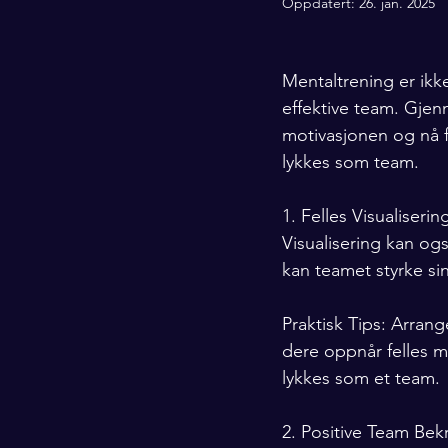
Oppdatert:
26. jan. 2025
Mentaltrening er ikke
effektive team. Gje
motivasjonen og nå fe
lykkes som team.
1. Felles Visualiser
Visualisering kan ogs
kan teamet styrke sin
Praktisk Tips: Arran
dere oppnår felles må
lykkes som et team.
2. Positive Team Bekre