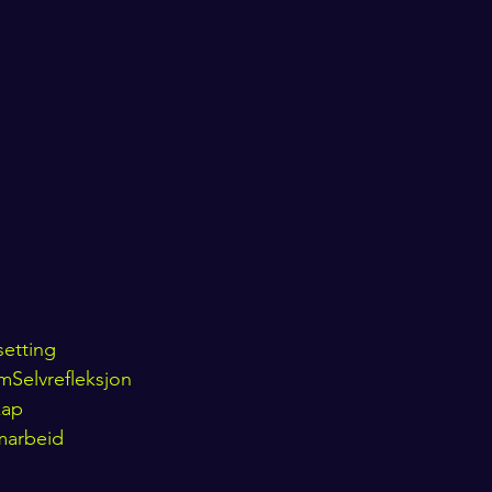
setting
mSelvrefleksjon
kap
marbeid