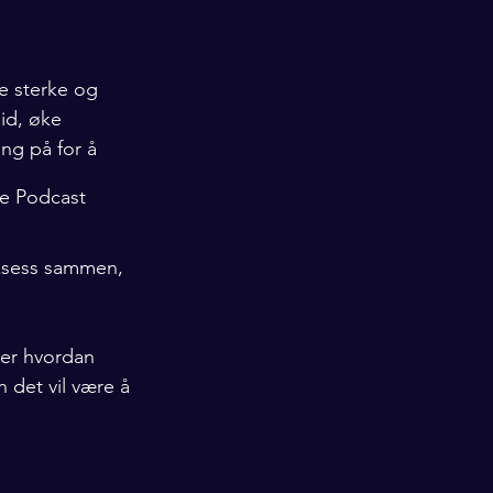
e sterke og 
id, øke 
ng på for å 
ke Podcast
uksess sammen, 
er hvordan 
 det vil være å 