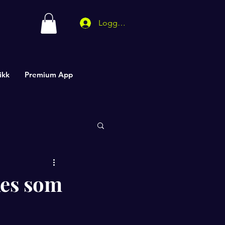
Logg inn
ikk
Premium App
kkes som