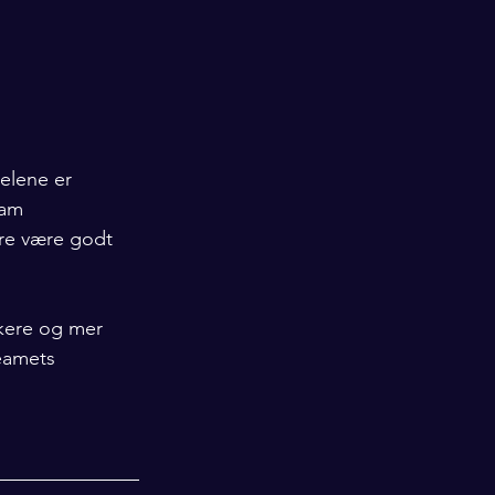
elene er 
eam 
dere være godt 
kere og mer 
eamets 