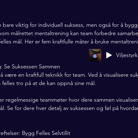
 bare viktig for individuell suksess, men også for å bygg
nnom målrettet mentaltrening kan team forbedre samarbe
lles mål. Her er fem kraftfulle måter å bruke mentaltreni
Viljestyr
ing: Se Suksessen Sammen
å være en kraftfull teknikk for team. Ved å visualisere s
 felles tro på at de kan oppnå sine mål.
ger regelmessige teammøter hvor dere sammen visualiser
l. Se for dere hver detalj av suksessen og føl på hvordan
ftelser: Bygg Felles Selvtillit