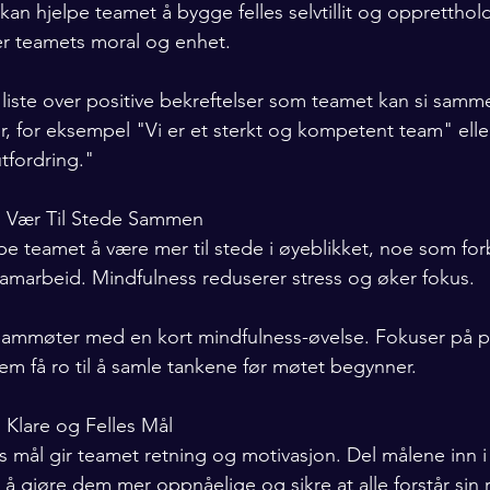
 kan hjelpe teamet å bygge felles selvtillit og oppretthol
ker teamets moral og enhet.
 liste over positive bekreftelser som teamet kan si samme
er, for eksempel "Vi er et sterkt og kompetent team" el
tfordring."
: Vær Til Stede Sammen
pe teamet å være mer til stede i øyeblikket, noe som for
marbeid. Mindfulness reduserer stress og øker fokus.
t teammøter med en kort mindfulness-øvelse. Fokuser på
m få ro til å samle tankene før møtet begynner.
: Klare og Felles Mål
es mål gir teamet retning og motivasjon. Del målene inn i
 å gjøre dem mer oppnåelige og sikre at alle forstår sin r