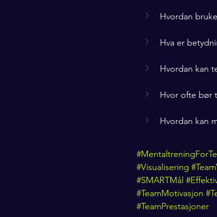
Hvordan bruk
Hva er betydni
Hvordan kan t
Hvor ofte bør 
Hvordan kan m
#MentaltreningForT
#Visualisering
#TeamV
#SMARTMål
#Effekt
#TeamMotivasjon
#T
#TeamPrestasjoner