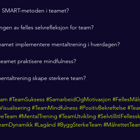
e SMART-metoden i teamet?
ngen av felles selvrefleksjon for team?
eamet implementere mentaltrening i hverdagen?
teamet praktisere mindfulness?
entaltrening skape sterkere team?
eam
#TeamSuksess
#SamarbeidOgMotivasjon
#FellesMål
isualisering
#TeamMindfulness
#PositivBekreftelse
#Tea
iveTeam
#MentalTrening
#TeamUtvikling
#SelvtillitIFelless
eamDynamikk
#Lagånd
#ByggSterkeTeam
#MålrettetTea