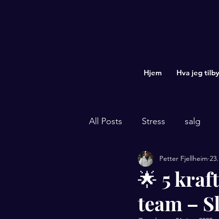
Hjem
Hva jeg tilby
All Posts
Stress
salg
Petter Fjellheim
23.
kommunikasjon med farger
🌟 5 kraf
team – S