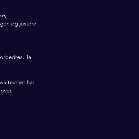
ke, 
ngen og justere 
forbedres. Ta 
 hva teamet har 
over.