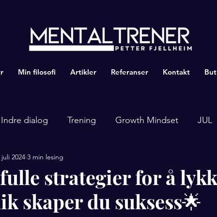
r
Min filosofi
Artikler
Referanser
Kontakt
But
Indre dialog
Trening
Growth Mindset
JUL
 juli 2024
3 min lesing
tfulle strategier for å ly
lik skaper du suksess🌟