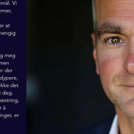
mål. Vi
mmer,
er at
vhengig
jeg meg
 men
er der
 dypere,
ekke det
i deg.
estring,
r å
nger, er