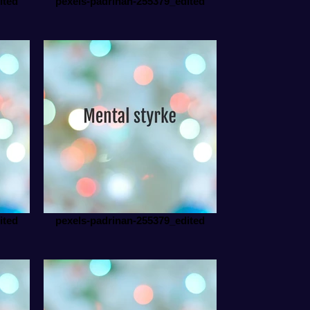
ited
pexels-padrinan-255379_edited
ited
pexels-padrinan-255379_edited