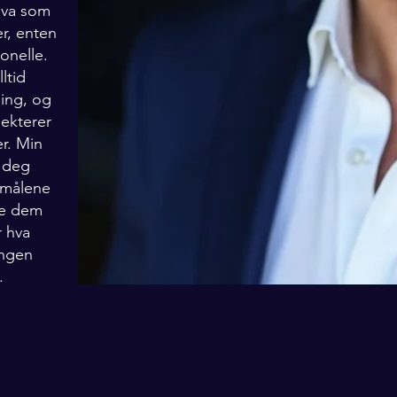
 hva som
er, enten
jonelle.
ltid
ning, og
lekterer
er. Min
i deg
smålene
ge dem
r hva
ingen
.