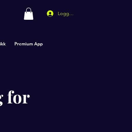
Logg inn
ikk
Premium App
 for