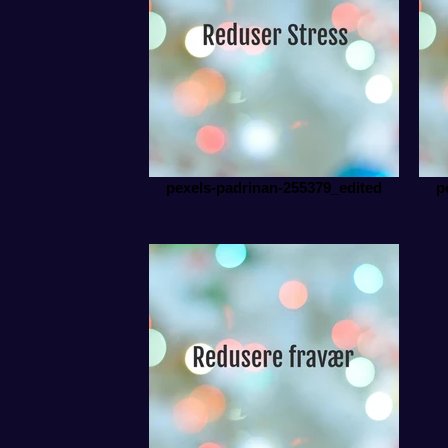
pexels-padrinan-255379_edited
p