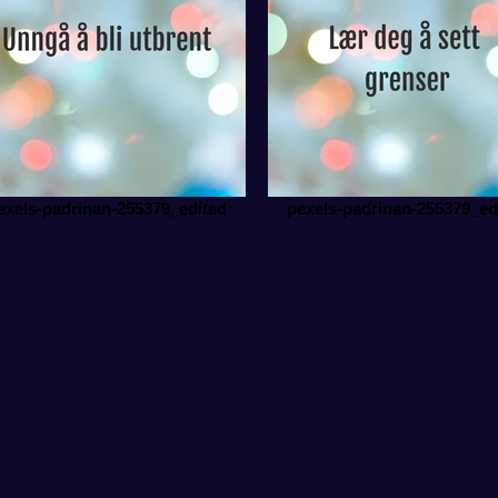
exels-padrinan-255379_edited
pexels-padrinan-255379_ed