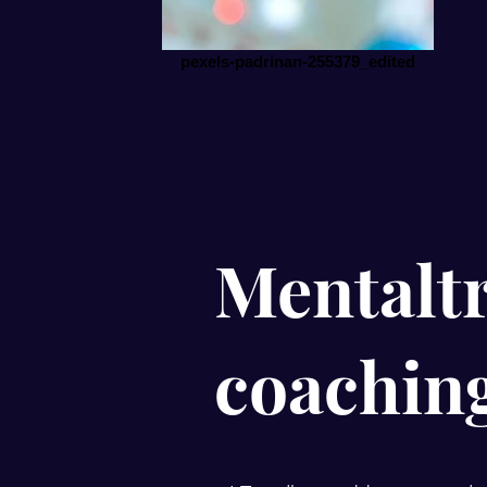
pexels-padrinan-255379_edited
Mentalt
coachin