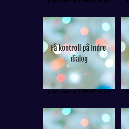
pexels-padrinan-255379_edited
p
pexels-padrinan-255379_edited
p