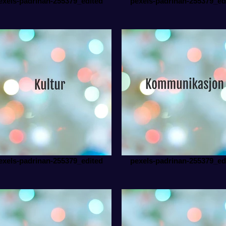
exels-padrinan-255379_edited
pexels-padrinan-255379_ed
exels-padrinan-255379_edited
pexels-padrinan-255379_ed