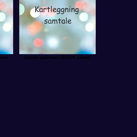
ited
pexels-padrinan-255379_edited