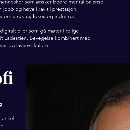
mennesker som ønsker bedre mental balanse
, jobb og høye krav til prestasjon.
e om struktur, fokus og indre ro.
gitalt eller som gå-møter i rolige
dt Ladestien. Bevegelse kombinert med
ver og lavere skuldre.
fi
g
 enkelt
re