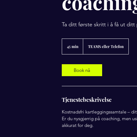
coachin
Ta ditt første skritt i å få ut d
45 min
4
TEAMS eller Telefon
5
m
i
n
Book nå
Tjenestebeskrivelse
Kostnadsfri kartleggingssamtale – dit
Er du nysgjerrig på coaching, men us
akkurat for deg.