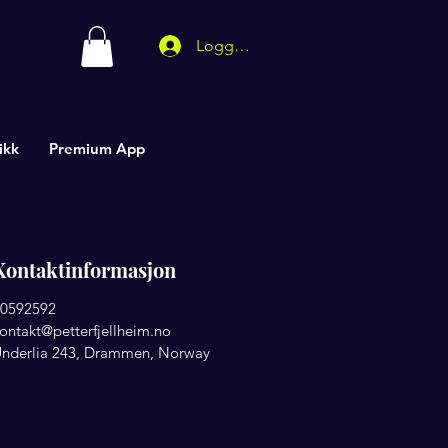
Logg inn
ikk
Premium App
Kontaktinformasjon
0592592
ontakt@petterfjellheim.no
nderlia 243, Drammen, Norway