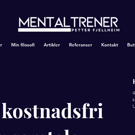
r
Min filosofi
Artikler
Referanser
Kontakt
But
4
k
 kostnadsfri
U