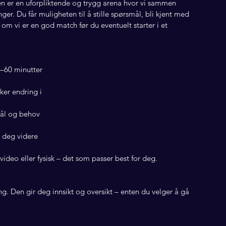
en er en uforpliktende og trygg arena hvor vi sammen
ger. Du får muligheten til å stille spørsmål, bli kjent med
m vi er en god match før du eventuelt starter i et
5–60 minutter
ker endring i
mål og behov
e deg videre
video eller fysisk – det som passer best for deg.
ng. Den gir deg innsikt og oversikt – enten du velger å gå