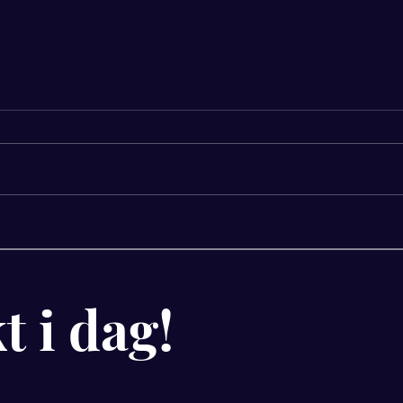
Oppdag verdien av coaching
Effe
for mental trening
coac
Coac
t i dag!