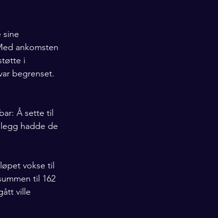
 sine 
. Med ankomsten 
tøtte i 
ar begrenset. 
r: Å sette til 
illegg hadde de 
øpet vokse til 
summen til 162 
tt ville 