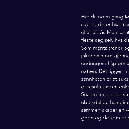
Har du noen gang følt
overvurderer hva man
eller ett år. Men sa
fleste seg selv hva de 
Som mentaltrener og
jakte på store gjen
endringer i håp om å 
natten. Det ligger i
sannheten er at suk
et resultat av en enk
Snarere er det de sm
ubetydelige handling
sammen skaper en vei
gode og de som er be