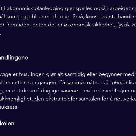
il økonomisk planlegging gjenspeiles også i arbeidet m
emål som jeg jobber med i dag. Små, konsekvente handli
r fremtiden, enten det er økonomisk sikkerhet, fysisk ve
. 
andlingene
gge et hus. Ingen gjør alt samtidig eller begynner med ta
lt murstein om gangen. På samme måte, i vår personlig
ing, er det de små daglige vanene – en kort meditasjon
 takknemlighet, den ekstra telefonsamtalen for å nettverk
suksess.
kkelen