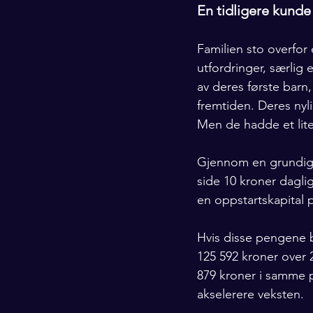
En tidligere kund
Familien sto overfor 
utfordringer, særlig 
av deres første barn,
fremtiden. Deres ny
Men de hadde et lit
Gjennom en grundig s
side 10 kroner daglig
en oppstartskapital 
Hvis disse pengene b
125 592 kroner over 
879 kroner i samme p
akselerere veksten.