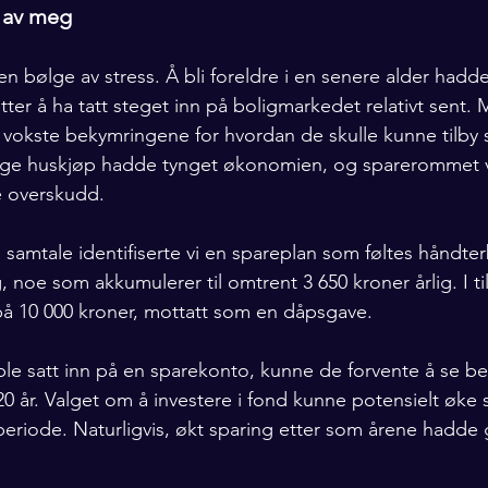
e av meg
en bølge av stress. Å bli foreldre i en senere alder hadde
etter å ha tatt steget inn på boligmarkedet relativt sent
 vokste bekymringene for hvordan de skulle kunne tilby s
lige huskjøp hadde tynget økonomien, og sparerommet v
e overskudd.
amtale identifiserte vi en spareplan som føltes håndterba
, noe som akkumulerer til omtrent 3 650 kroner årlig. I t
på 10 000 kroner, mottatt som en dåpsgave. 
le satt inn på en sparekonto, kunne de forvente å se bel
20 år. Valget om å investere i fond kunne potensielt øke 
eriode. Naturligvis, økt sparing etter som årene hadde gå