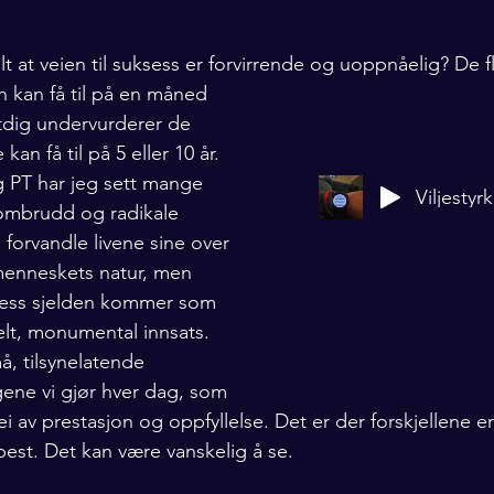
 at veien til suksess er forvirrende og uoppnåelig? De f
 kan få til på en måned 
mtdig undervurderer de 
kan få til på 5 eller 10 år. 
 PT har jeg sett mange 
Viljestyr
nombrudd og radikale 
forvandle livene sine over 
 menneskets natur, men 
sess sjelden kommer som 
elt, monumental innsats. 
å, tilsynelatende 
ene vi gjør hver dag, som 
 av prestasjon og oppfyllelse. Det er der forskjellene e
st. Det kan være vanskelig å se.  