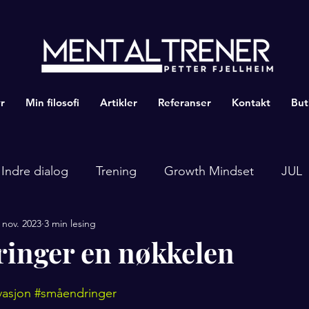
r
Min filosofi
Artikler
Referanser
Kontakt
But
Indre dialog
Trening
Growth Mindset
JUL
 nov. 2023
3 min lesing
inger en nøkkelen
vasjon
#småendringer