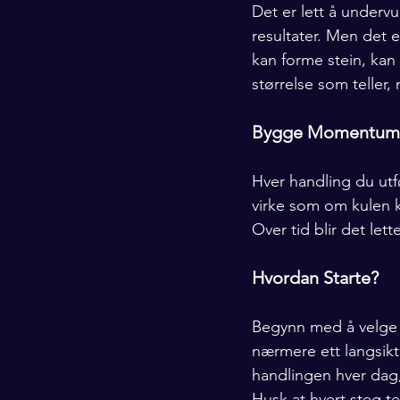
Det er lett å underv
resultater. Men det 
kan forme stein, kan
størrelse som teller,
Bygge Momentum
Hver handling du utf
virke som om kulen 
Over tid blir det lett
Hvordan Starte?
Begynn med å velge e
nærmere ett langsikti
handlingen hver dag,
Husk at hvert steg tel