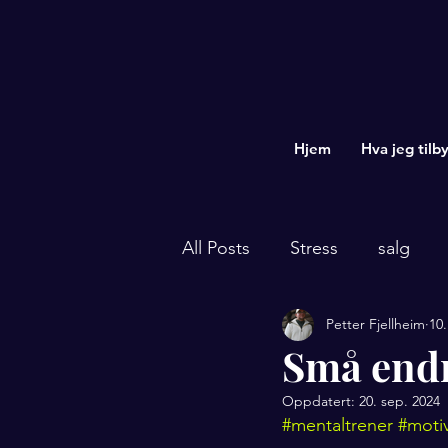
Hjem
Hva jeg tilby
All Posts
Stress
salg
Petter Fjellheim
10.
kommunikasjon med farger
Små endr
Oppdatert:
20. sep. 2024
#mentaltrener
#moti