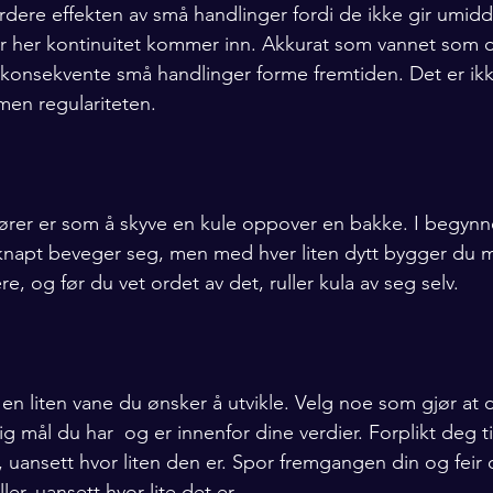
urdere effekten av små handlinger fordi de ikke gir umidd
er her kontinuitet kommer inn. Akkurat som vannet som d
 konsekvente små handlinger forme fremtiden. Det er ik
 men regulariteten.
ører er som å skyve en kule oppover en bakke. I begynn
knapt beveger seg, men med hver liten dytt bygger du
ere, og før du vet ordet av det, ruller kula av seg selv.
n liten vane du ønsker å utvikle. Velg noe som gjør at
g mål du har  og er innenfor dine verdier. Forplikt deg t
 uansett hvor liten den er. Spor fremgangen din og feir 
ler, uansett hvor lite det er. 