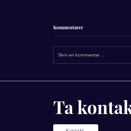
Kommentarer
Skriv en kommentar …
Utforsk mulighetene med
coaching for mental styrke
Ta kontak
Kontakt