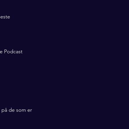
leste 
ke Podcast
r på de som er 