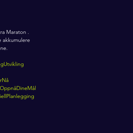
tra Maraton . 
e akkumulere 
ene.
igUtvikling
ErNå
#OppnåDineMål
iellPlanlegging