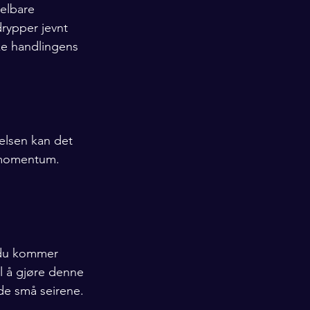
elbare 
rypper jevnt 
ke handlingens 
elsen kan det 
 momentum. 
 du kommer 
il å gjøre denne 
de små seirene. 