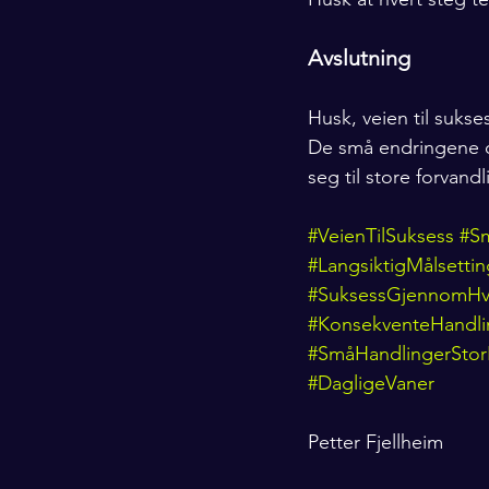
Avslutning
Husk, veien til sukse
De små endringene du
seg til store forvand
#VeienTilSuksess
#Sm
#LangsiktigMålsettin
#SuksessGjennomHv
#KonsekventeHandli
#SmåHandlingerStor
#DagligeVaner
Petter Fjellheim