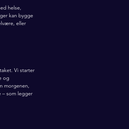
ed helse, 
nger kan bygge 
lvære, eller 
ket. Vi starter 
e og 
 om morgenen, 
e – som legger 