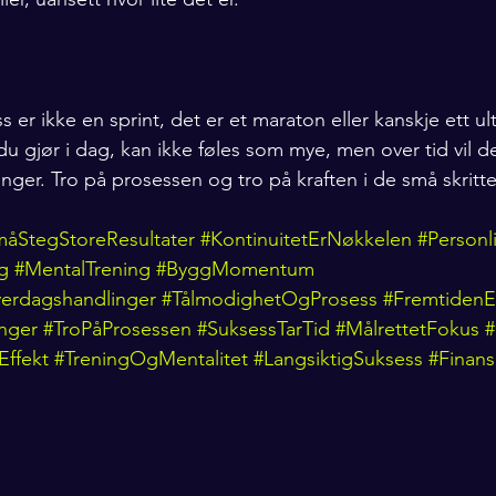
ss er ikke en sprint, det er et maraton eller kanskje ett ul
 gjør i dag, kan ikke føles som mye, men over tid vil d
linger. Tro på prosessen og tro på kraften i de små skritt
åStegStoreResultater
#KontinuitetErNøkkelen
#Personl
g
#MentalTrening
#ByggMomentum
erdagshandlinger
#TålmodighetOgProsess
#Fremtiden
nger
#TroPåProsessen
#SuksessTarTid
#MålrettetFokus
Effekt
#TreningOgMentalitet
#LangsiktigSuksess
#Finans