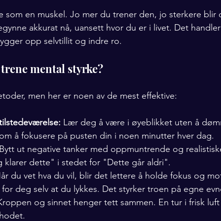
e som en muskel. Jo mer du trener den, jo sterkere blir
egynne akkurat nå, uansett hvor du er i livet. Det handle
gger opp selvtillit og indre ro.
trene mental styrke?
toder, men her er noen av de mest effektive:
tilstedeværelse:
 Lær deg å være i øyeblikket uten å døm
som å fokusere på pusten din i noen minutter hver dag.
 Bytt ut negative tanker med oppmuntrende og realistiske
g klarer dette" i stedet for "Dette går aldri".
år du vet hva du vil, blir det lettere å holde fokus og m
 for deg selv at du lykkes. Det styrker troen på egne evn
Kroppen og sinnet henger tett sammen. En tur i frisk luft
 hodet.