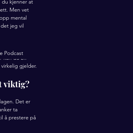
 du kjenner at 
lett. Men vet 
 opp mental 
et jeg vil 
 noe vi alle 
ke Podcast
 kan du bli 
irkelig gjelder.
 viktig?
dagen. Det er 
anker ta 
il å prestere på 