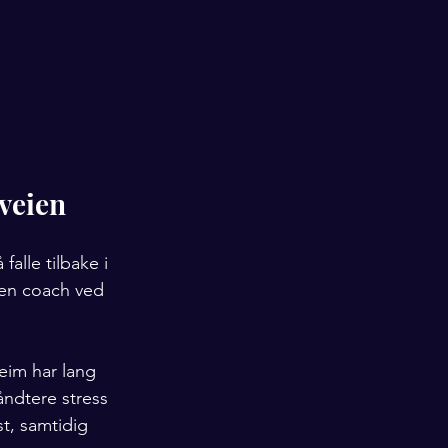
veien
alle tilbake i 
 en coach ved 
heim har lang 
ndtere stress 
t, samtidig 