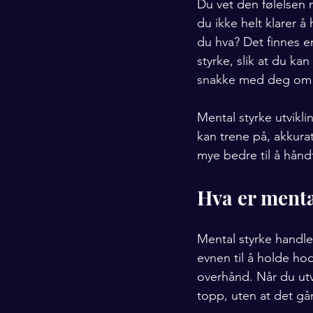
Du vet den følelsen 
du ikke helt klarer å
du hva? Det finnes e
styrke, slik at du ka
snakke med deg om 
Mental styrke utvikli
kan trene på, akkura
mye bedre til å håndt
Hva er mental
Mental styrke handle
evnen til å holde hod
overhånd. Når du utvi
topp, uten at det går