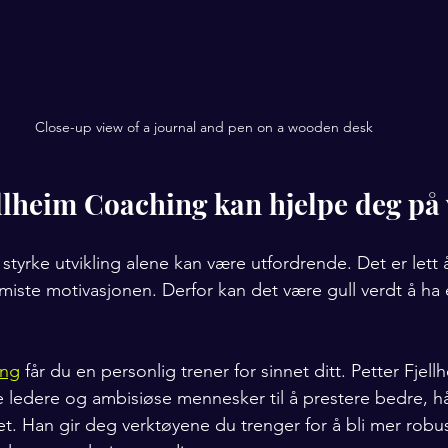
Close-up view of a journal and pen on a wooden desk
lheim Coaching kan hjelpe deg på 
yrke utvikling alene kan være utfordrende. Det er lett å f
miste motivasjonen. Derfor kan det være gull verdt å ha
ing
 får du en personlig trener for sinnet ditt. Petter Fjell
e ledere og ambisiøse mennesker til å prestere bedre, hå
vet. Han gir deg verktøyene du trenger for å bli mer robus