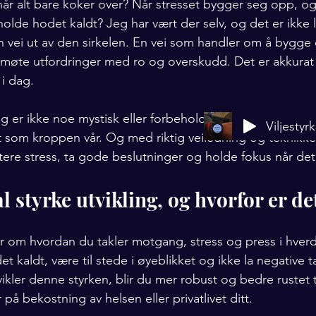
når alt bare koker over? Når stresset bygger seg opp, og
 holde hodet kaldt? Jeg har vært der selv, og det er ikke 
n vei ut av den sirkelen. En vei som handler om å bygge
n møte utfordringer med ro og overskudd. Det er akkurat d
i dag.
ng er ikke noe mystisk eller forbeholdt superhelter. Det er
Viljestyr
t som kroppen vår. Og med riktig veiledning og teknikker
ere stress, ta gode beslutninger og holde fokus når det v
 styrke utvikling, og hvorfor er det
r om hvordan du takler motgang, stress og press i hver
et kaldt, være til stede i øyeblikket og ikke la negative t
kler denne styrken, blir du mer robust og bedre rustet t
 på bekostning av helsen eller privatlivet ditt.