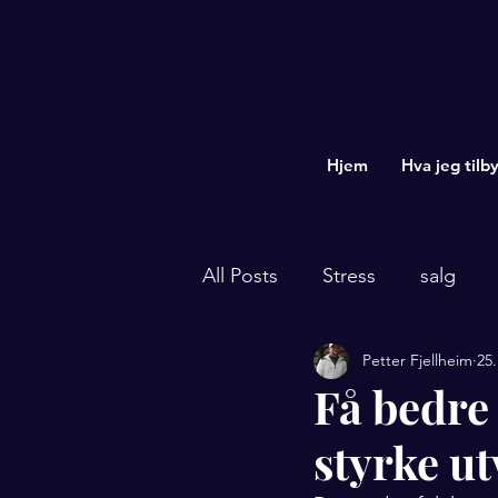
Hjem
Hva jeg tilby
All Posts
Stress
salg
Petter Fjellheim
25.
kommunikasjon med farger
Få bedre
styrke u