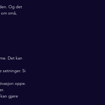
 den. Og det 
r om små, 
me. Det kan 
 setninger. Si 
otivasjon oppe.
er.
 kan gjøre 