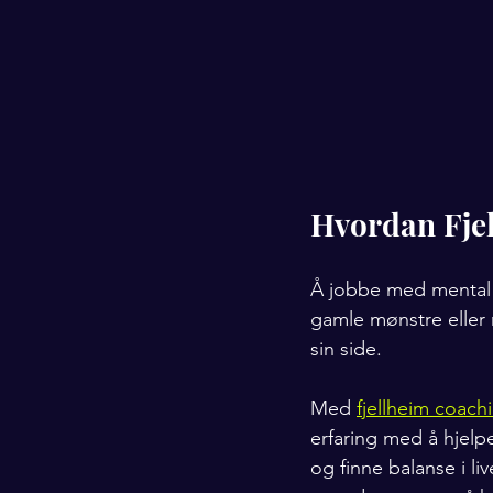
Hvordan Fjel
Å jobbe med mental st
gamle mønstre eller 
sin side.
Med 
fjellheim coach
erfaring med å hjelp
og finne balanse i li