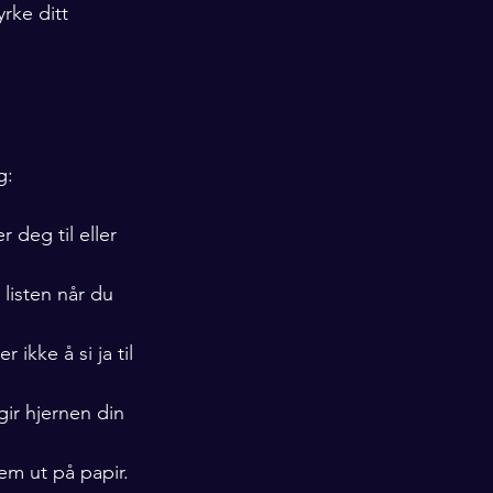
rke ditt 
g:
 deg til eller 
listen når du 
 ikke å si ja til 
gir hjernen din 
em ut på papir. 