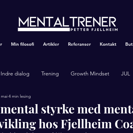
r
Min filosofi
Artikler
Referanser
Kontakt
But
Indre dialog
Trening
Growth Mindset
JUL
 mai
4 min lesing
 mental styrke med ment
tvikling hos Fjellheim C