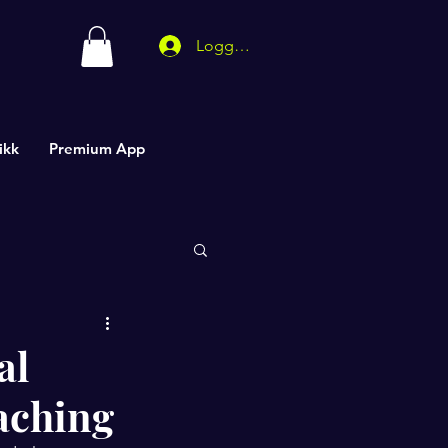
Logg inn
ikk
Premium App
al
oaching