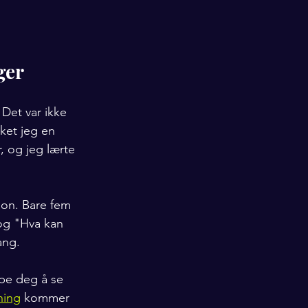
ger
Det var ikke 
ket jeg en 
, og jeg lærte 
sjon. Bare fem 
 og "Hva kan 
ang.
lpe deg å se 
hing
 kommer 