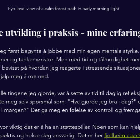
Eye-level view of a calm forest path in early morning light
 utvikling i praksis - mine erfarin
eg først begynte å jobbe med min egen mentale styrke. 
vaner og tankemønstre. Men med tid og tålmodighet mer
r bevisst på hvordan jeg reagerte i stressende situasjoner
jalp meg å roe ned.
le tingene jeg gjorde, var å sette av tid til daglig reflek
ilte meg selv spørsmål som: "Hva gjorde jeg bra i dag?"
 i morgen?" Det ga meg en følelse av kontroll og fremg
vor viktig det er å ha en støttespiller. Noen som kan hje
spektiv og holde deg ansvarlig. Det er her 
fjellheim coac