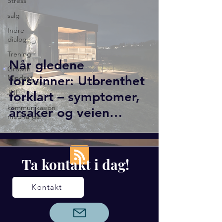
Stress
salg
Indre
dialog
Trening
Når gledene
Growth
Mindset
forsvinner: Utbrenthet
JUL
forklart – symptomer,
kommunikasjon
årsaker og veien
med farger
tilbake
Ta kontakt i dag!
Kontakt