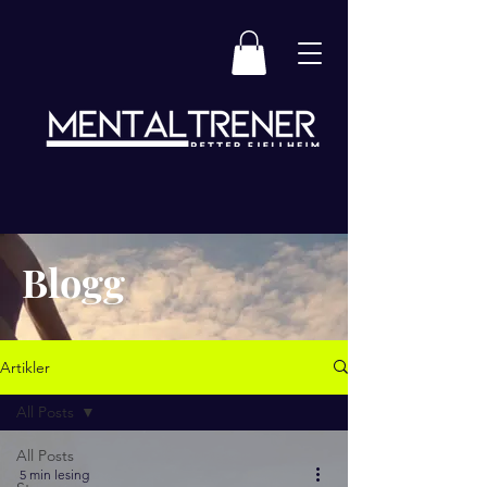
Blogg
Artikler
All Posts
All Posts
5 min lesing