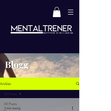
Blogg
Artikler
All Posts
All Posts
5 min lesing