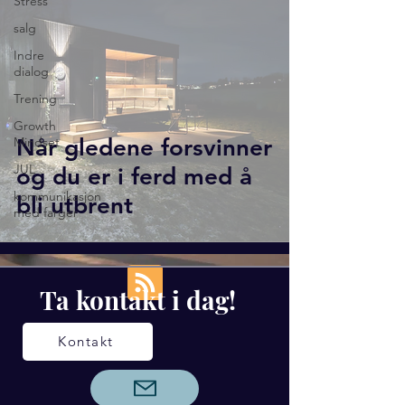
Stress
salg
Indre
dialog
Trening
Growth
Mindset
Når gledene forsvinner
JUL
og du er i ferd med å
kommunikasjon
bli utbrent
med farger
Ta kontakt i dag!
Kontakt