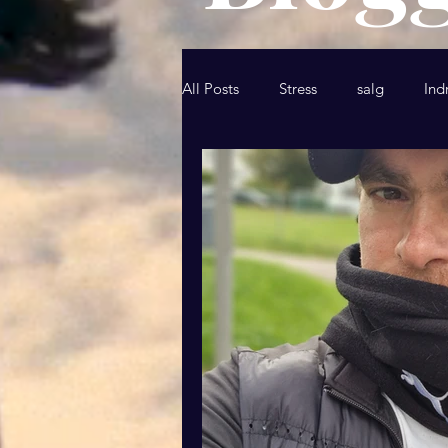
All Posts
Stress
salg
Ind