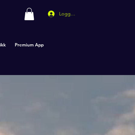
Logg inn
ikk
Premium App