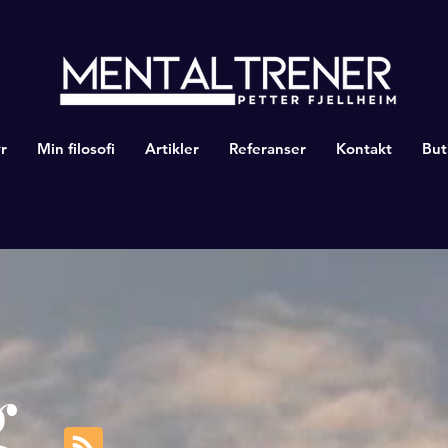
r
Min filosofi
Artikler
Referanser
Kontakt
But
g