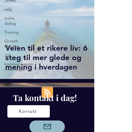
Stress
salg
Indre
dialog
Trening
Growth
Mindset
Veien til et rikere liv: 6
JUL
steg til mer glede og
kommunikasjon
mening i hverdagen
med farger
Ta kontakt i dag!
Kontakt