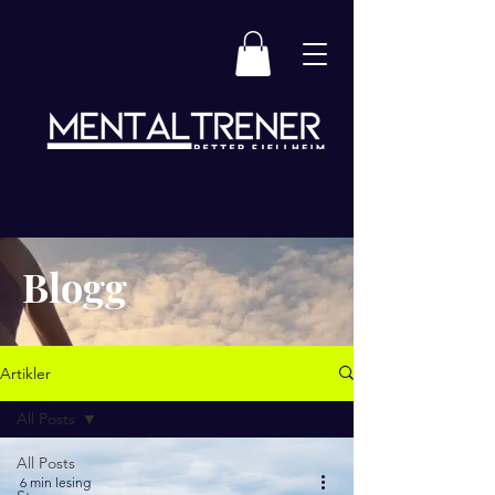
Blogg
Artikler
All Posts
All Posts
6 min lesing