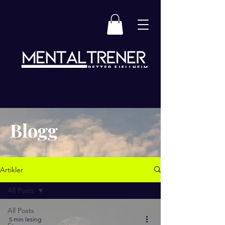
Blogg
Artikler
All Posts
All Posts
5 min lesing